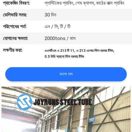
প্যাকেজিং বিবরণ:
প্লাস্টিকের প্যাকিং, শেষ ক্যাপস, কাঠের বাক্স প্যাকিং
নিয়ন্ত্রণ
ডেলিভারি সময়:
30 দিন
যোগাযোগ
পরিশোধের শর্ত:
এল / সি, টি / টি
করুন
যোগানের ক্ষমতা:
2000tons / মাস
লক্ষণীয় করা:
,
,
এএসটিএম এ 213 টি 11
এ 213 এলোয় স্টিল বয়লার টিউব
উদ্ধৃতির
0.5 মিমি অ্যালো স্টিল বয়লার টিউব
জন্য
আবেদন
ভালো দাম
সাইটম্যাপ
গোপনীয়তা
নীতি