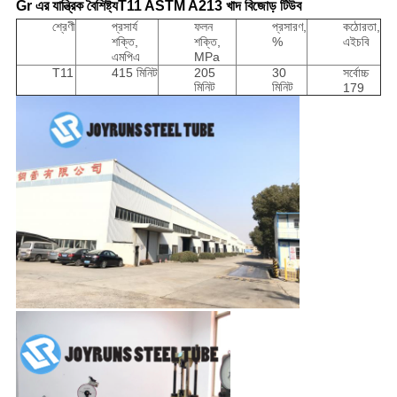
Gr এর যান্ত্রিক বৈশিষ্ট্যT11 ASTM A213 খাদ বিজোড় টিউব
শ্রেণী
প্রসার্য
ফলন
প্রসারণ,
কঠোরতা,
শক্তি,
শক্তি,
%
এইচবি
এমপিএ
MPa
T11
415 মিনিট
205
30
সর্বোচ্চ
মিনিট
মিনিট
179