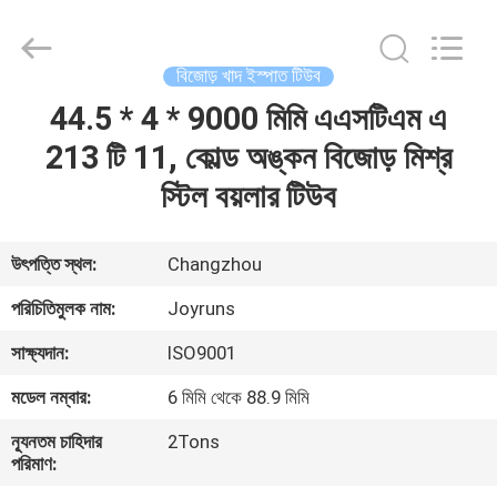
Changzhou
Joyruns
Steel
Tube
CO.,LTD.
বিজোড় খাদ ইস্পাত টিউব
All
Rights
44.5 * 4 * 9000 মিমি এএসটিএম এ
বাড়ি
Reserved.
213 টি 11, কোল্ড অঙ্কন বিজোড় মিশ্র
পণ্য
স্টিল বয়লার টিউব
আমাদের
উৎপত্তি স্থল:
Changzhou
সম্পর্কে
পরিচিতিমুলক নাম:
Joyruns
সাক্ষ্যদান:
ISO9001
কারখানা
মডেল নম্বার:
6 মিমি থেকে 88.9 মিমি
ভ্রমণ
ন্যূনতম চাহিদার
2Tons
পরিমাণ:
মান