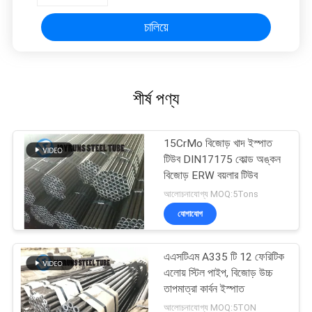
চালিয়ে
শীর্ষ পণ্য
15CrMo বিজোড় খাদ ইস্পাত
টিউব DIN17175 কোল্ড অঙ্কন
বিজোড় ERW বয়লার টিউব
আলোচনাযোগ্য MOQ:5Tons
যোগাযোগ
এএসটিএম A335 টি 12 ফেরিটিক
এলোয় স্টিল পাইপ, বিজোড় উচ্চ
তাপমাত্রা কার্বন ইস্পাত
আলোচনাযোগ্য MOQ:5TON