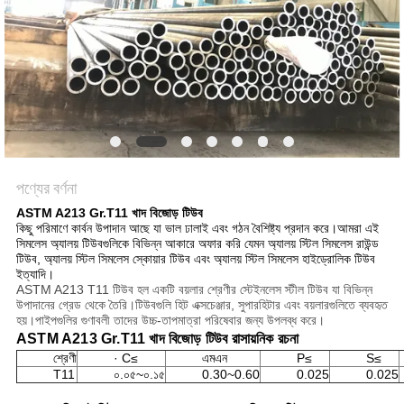
পণ্যের বর্ণনা
ASTM A213 Gr.T11 খাদ বিজোড় টিউব
কিছু পরিমাণে কার্বন উপাদান আছে যা ভাল ঢালাই এবং গঠন বৈশিষ্ট্য প্রদান করে।আমরা এই
সিমলেস অ্যালয় টিউবগুলিকে বিভিন্ন আকারে অফার করি যেমন অ্যালয় স্টিল সিমলেস রাউন্ড
টিউব, অ্যালয় স্টিল সিমলেস স্কোয়ার টিউব এবং অ্যালয় স্টিল সিমলেস হাইড্রোলিক টিউব
ইত্যাদি।
ASTM A213 T11 টিউব হল একটি বয়লার শ্রেণীর স্টেইনলেস স্টীল টিউব যা বিভিন্ন
উপাদানের গ্রেড থেকে তৈরি।টিউবগুলি হিট এক্সচেঞ্জার, সুপারহিটার এবং বয়লারগুলিতে ব্যবহৃত
হয়।পাইপগুলির গুণাবলী তাদের উচ্চ-তাপমাত্রা পরিষেবার জন্য উপলব্ধ করে।
ASTM A213 Gr.T11 খাদ বিজোড় টিউব রাসায়নিক রচনা
শ্রেণী
· C≤
এমএন
P≤
S≤
T11
০.০৫~০.১৫
0.30~0.60
0.025
0.025