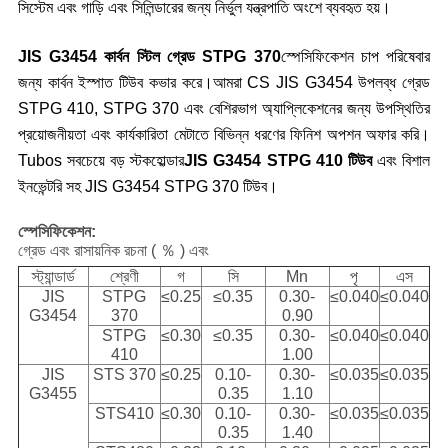
সিস্টেম এবং গাড়ি এবং সিলিন্ডারের জন্য নির্ভুল যন্ত্রপাতি অংশে ব্যবহৃত হয়।
JIS G3454 কার্বন স্টিল গ্রেড STPG 370
স্পেসিফিকেশন চাপ পরিষেবার
জন্য কার্বন ইস্পাত টিউব কভার করে।আমরা CS JIS G3454 উপলব্ধ গ্রেড
STPG 410, STPG 370 এবং বেশিরভাগ অ্যাপ্লিকেশনের জন্য উপস্থিতির
প্রয়োজনীয়তা এবং কার্যকারিতা মেটাতে বিভিন্ন ধরণের ফিনিশ অপশন অফার করি।
Tubos সবচেয়ে বড় স্টকহোল্ডার
JIS G3454 STPG 410 টিউব
এবং বিশাল
ইনভেন্টরি সহ JIS G3454 STPG 370 টিউব।
স্পেসিফিকেশন:
গ্রেড এবং রাসায়নিক রচনা ( ％ ) এবং
স্ট্যান্ডার্ড
শ্রেণী
গ
সি
Mn
পৃ
এস
JIS
STPG
≤0.25
≤0.35
0.30-
≤0.040
≤0.040
G3454
370
0.90
STPG
≤0.30
≤0.35
0.30-
≤0.040
≤0.040
410
1.00
JIS
STS 370
≤0.25
0.10-
0.30-
≤0.035
≤0.035
G3455
0.35
1.10
STS410
≤0.30
0.10-
0.30-
≤0.035
≤0.035
0.35
1.40