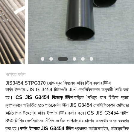
পণ্যের বর্ণনা
JIS3454 STPG370 কোল্ড ড্রন সিমলেস কার্বন স্টিল বয়লার টিউব
কার্বন ইস্পাত JIS G 3454 টিউবগুলি JIS স্পেসিফিকেশন অনুযায়ী তৈরি করা
হয়।
CS JIS G3454 বিজোড় টিউব'
যান্ত্রিক বৈশিষ্ট্য তাপ চিকিত্সা দ্বারা
ব্যাপকভাবে পরিবর্তিত হতে পারে.কার্বন স্টিল JIS G3454 স্পেসিফিকেশন মেশিনের
কাঠামোগত উদ্দেশ্যে কার্বন ইস্পাত টিউব কভার করে।CS JIS G3454 পাইপ
350 ডিগ্রি সেলসিয়াসের সীমিত সর্বোচ্চ তাপমাত্রায় চাপের অবস্থার জন্য ব্যবহার
করা হয়।
কার্বন ইস্পাত JIS G3454 টিউব
প্রধানত অটোমোবাইল, হাইড্রোলিক