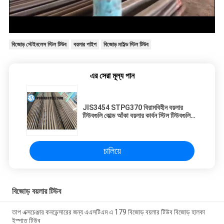
বিজোড় স্টেইনলেস স্টিল টিউব
বয়লার পাইপ
বিজোড় মাইল্ড স্টিল টিউব
এর সেরা মূল্য পান
JIS3454 STPG370 বিরামবিহীন বয়লার
টিউবগুলি কোল্ড আঁকা বয়লার কার্বন স্টিল টিউবগুলি
88.9 * 7.11 মিমি
চালিয়ে
বিজোড় বয়লার টিউব
তাপ এক্সচেঞ্জার কনডেন্সারের জন্য এএসটিএম এ 179 বিজোড় বয়লার টিউব বিজোড় হালকা
ইস্পাত টিউব