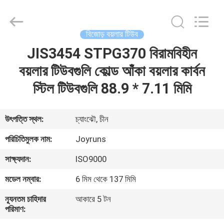
Changzhou
Joyruns
Steel
Tube
CO.,LTD.
বিজোড় বয়লার টিউব
All
Rights
JIS3454 STPG370 বিরামবিহীন
বাড়ি
Reserved.
বয়লার টিউবগুলি কোল্ড আঁকা বয়লার কার্বন
পণ্য
স্টিল টিউবগুলি 88.9 * 7.11 মিমি
আমাদের
উৎপত্তি স্থল:
চ্যাংঝৌ, চীন
সম্পর্কে
পরিচিতিমুলক নাম:
Joyruns
সাক্ষ্যদান:
ISO9000
কারখানা
মডেল নম্বার:
6 মিম থেকে 137 মিমি
ভ্রমণ
ন্যূনতম চাহিদার
আকারে 5 টন
পরিমাণ:
মান