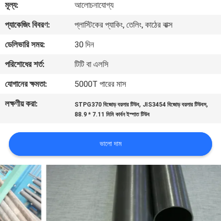
মূল্য:
আলোচনাযোগ্য
নিয়ন্ত্রণ
প্যাকেজিং বিবরণ:
প্লাস্টিকের প্যাকিং, তেলিং, কাঠের বাক্স
যোগাযোগ
ডেলিভারি সময়:
30 দিন
করুন
পরিশোধের শর্ত:
টিটি বা এলসি
যোগানের ক্ষমতা:
5000T পারের মাস
উদ্ধৃতির
লক্ষণীয় করা:
,
,
STPG370 বিজোড় বয়লার টিউব
JIS3454 বিজোড় বয়লার টিউবস
জন্য
88.9 * 7.11 মিমি কার্বন ইস্পাত টিউব
আবেদন
ভালো দাম
সাইটম্যাপ
গোপনীয়তা
নীতি