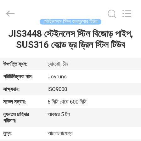
Changzhou
Joyruns
Steel
Tube
CO.,LTD.
স্টেইনলেস স্টিল কনডেন্সার টিউব
All
Rights
JIS3448 স্টেইনলেস স্টিল বিজোড় পাইপ,
বাড়ি
Reserved.
SUS316 কোল্ড ড্র ড্রিল স্টিল টিউব
পণ্য
উৎপত্তি স্থল:
চ্যাংঝৌ, চীন
আমাদের
পরিচিতিমুলক নাম:
Joyruns
সম্পর্কে
সাক্ষ্যদান:
ISO9000
মডেল নম্বার:
6 মিমি থেকে 600 মিমি
কারখানা
ন্যূনতম চাহিদার
আকারে 5 টন
ভ্রমণ
পরিমাণ:
মূল্য:
আলোচনাযোগ্য
মান