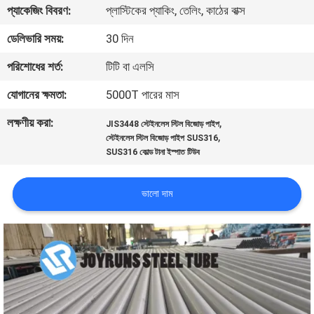
প্যাকেজিং বিবরণ:
প্লাস্টিকের প্যাকিং, তেলিং, কাঠের বাক্স
নিয়ন্ত্রণ
ডেলিভারি সময়:
30 দিন
যোগাযোগ
পরিশোধের শর্ত:
টিটি বা এলসি
করুন
যোগানের ক্ষমতা:
5000T পারের মাস
লক্ষণীয় করা:
,
JIS3448 স্টেইনলেস স্টিল বিজোড় পাইপ
উদ্ধৃতির
,
স্টেইনলেস স্টিল বিজোড় পাইপ SUS316
জন্য
SUS316 কোল্ড টানা ইস্পাত টিউব
আবেদন
ভালো দাম
সাইটম্যাপ
গোপনীয়তা
নীতি