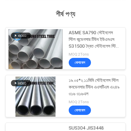
শীর্ষ পণ্য
ASME SA790 স্টেইনলেস
স্টিল কন্ডেনসার টিউব ইউএনএস
S31500 দ্বৈত স্টেইনলেস স্টিল
পাইপ
MOQ:2Tons
যোগাযোগ
১৯.০৫*২.১১মিমি স্টেইনলেস স্টিল
কনডেনসার টিউব এএসটিএম এ২৪৯
৩১৬ ৩১৬এল
MOQ:2Tons
যোগাযোগ
SUS304 JIS3448