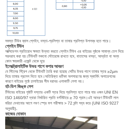
সমস্ত টিউব ব্যাস প্লেইন, দস্তা-প্রলিপ্ত বা তামার প্রলিপ্ত উপলব্ধ হতে পারে।
প্লেইন টিউব
অক্সিডেশন প্রতিরোধ ক্ষমতা উন্নত করতে প্লেইন টিউব এর বাইরের পৃষ্ঠকে সামান্য তেল দিয়ে
সরবরাহ করা হয়।টিউবটি শুকনো স্টোরেজে রাখতে হবে, বাতাসের খসড়া, আর্দ্রতা বা অন্য
কোন ক্ষয়কারী এজেন্ট থেকে দূরে
ইলেক্ট্রোলাইটিক উভয় পাশে কপার আবরণ
যে স্টিলের স্ট্রিপ থেকে টিউবটি তৈরি করা হয়েছে সেটির উভয় পাশে তামার স্তর ≥2µm
দিয়ে তামার প্রলেপ দিতে হবে।অতিরিক্ত গুটিকা অপসারণের জন্য স্কার্ফিং অপারেশনের
কারণে বাইরের পৃষ্ঠে ঢালাইয়ের সীম বরাবর এলাকাটি লেপা নয়।
হট-ডিপ জিঙ্ক লেপ
টিউবের বাইরের পৃষ্ঠটি দস্তার একটি স্তর দিয়ে প্রলিপ্ত হতে পারে যার ওজন UNI EN
ISO 1460/97 দ্বারা নির্ধারিত প্রতি বর্গমিটারে ≥ 70 গ্রাম।এই আবরণ টিউবটি লাল
মরিচা দেখানোর আগে লবণ স্প্রে ফগ পরীক্ষায় > 72 ঘন্টা সহ্য করে (UNI ISO 9227
.
অনুযায়ী)
কাজের দোকান