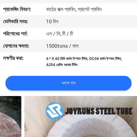
নিয়ন্ত্রণ
প্যাকেজিং বিবরণ:
কাঠের বাক্স প্যাকিং, প্যালেট প্যাকিং
ডেলিভারি সময়:
10 দিন
যোগাযোগ
পরিশোধের শর্ত:
এল / সি, টি / টি
করুন
যোগানের ক্ষমতা:
1500tons / মাস
উদ্ধৃতির
লক্ষণীয় করা:
,
,
6 * 0.65 মিমি কার্বন ইস্পাত টিউব
DC04 কার্বন ইস্পাত টিউব
A254 রোলিং বয়লার টিউব
জন্য
আবেদন
ভালো দাম
সাইটম্যাপ
গোপনীয়তা
নীতি