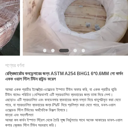
পণ্যের বর্ণনা
রেফ্রিজারেটর কনডেন্সারের জন্য ASTM A254 BHG1 6*0.6MM লো কার্বন
একক ওয়াল স্টিল টিউব রাউন্ড কয়েল
আমরা একক প্রাচীর ইলেক্ট্রো-ওয়েল্ডেড ইস্পাত টিউব অফার করি, যা একক প্রাচীর বান্ডি
টিউব নামেও পরিচিত।বেশিরভাগই এটি স্বয়ংচালিত ব্যবহারের জন্য তামা দিয়ে লেপা।
এছাড়াও এটি স্বয়ংচালিত এবং কনডেনসার ব্যবহারের জন্য দস্তা দিয়ে ধাতুপট্টাবৃত করা যেতে
পারে, বা স্বয়ংচালিত ব্যবহারের জন্য PVF দিয়ে প্রলিপ্ত করা যেতে পারে, ডবল-ওয়াল
ওয়েল্ডেড স্টিল টিউবের অর্থনৈতিক বিকল্প হিসাবে।
মাত্রা এবং সহনশীলতা
আমরা কম কার্বন ইস্পাত স্ট্রিপ থেকে তৈরি সূক্ষ্ম নির্ভুলতার সাথে অনেক আকারের ডাবল-ওয়াল
কপার ব্রেজড স্টিল টিউব সরবরাহ করি।