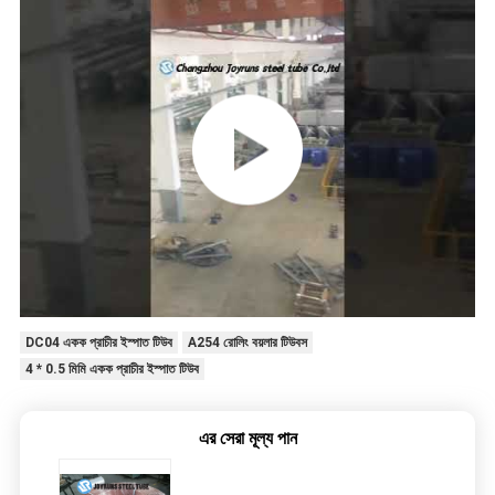
DC04 একক প্রাচীর ইস্পাত টিউব
A254 রোলিং বয়লার টিউবস
4 * 0.5 মিমি একক প্রাচীর ইস্পাত টিউব
এর সেরা মূল্য পান