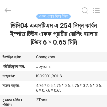
Changzhou
Joyruns
Steel
Tube
CO.,LTD.
একক ওয়াল স্টিল টিউব
All
Rights
ডিসি04 এএসটিএম এ 254 নিম্ন কার্বন
বাড়ি
Reserved.
ইস্পাত টিউব একক প্রাচীর রোলিং বয়লার
পণ্য
টিউব 6 * 0.65 মিমি
আমাদের
উৎপত্তি স্থল:
Changzhou
সম্পর্কে
পরিচিতিমুলক নাম:
Joyruns
সাক্ষ্যদান:
ISO9001,ROHS
কারখানা
মডেল নম্বার:
4.76 * 0.5,4.76 * 0.6, 4.76 * 0.7, 6 * 0.6,
ভ্রমণ
6 * 0.7,6 * 0.65
ন্যূনতম চাহিদার
2Tons
মান
পরিমাণ: