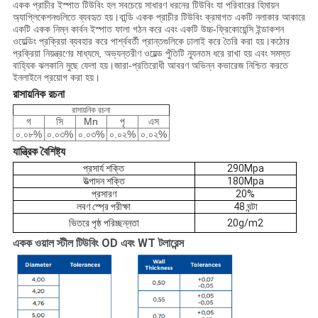
একক প্রাচীর ইস্পাত টিউবিং হল সবচেয়ে সাধারণ ধরনের টিউবিং যা পরিবারের হিমায়ন
অ্যাপ্লিকেশনগুলিতে ব্যবহৃত হয়।বান্ডি একক প্রাচীর টিউবিং ক্রমাগত একটি নলাকার আকারে
একটি একক নিম্ন কার্বন ইস্পাত ফালা গঠন করে এবং একটি উচ্চ-ফ্রিকোয়েন্সি ইন্ডাকশন
ওয়েল্ডিং প্রক্রিয়া ব্যবহার করে পার্শ্ববর্তী প্রান্তগুলিকে ঢালাই করে তৈরি করা হয়।কঠোর
প্রক্রিয়া নিয়ন্ত্রণের মাধ্যমে, অভ্যন্তরীণ ওয়েল্ড পুঁতিটি ন্যূনতম ধরে রাখা হয় এবং সমস্ত
বাহ্যিক ঝলকানি মুছে ফেলা হয়।জারা-প্রতিরোধী আবরণ অভিন্ন কভারেজ নিশ্চিত করতে
ইনলাইনে প্রয়োগ করা হয়।
রাসায়নিক রচনা
রাসায়নিক রচনা
গ
সি
Mn
পৃ
এস
০.০৮%
০.০৩%
০.০৩%
০.০২%
০.০২%
যান্ত্রিক বৈশিষ্ট্য
প্রসার্য শক্তি
290Mpa
উত্পাদন শক্তি
180Mpa
প্রসারণ
20
%
লবণ স্প্রে পরীক্ষা
48 ঘন্টা
ভিতরে পৃষ্ঠ পরিচ্ছন্নতা
20g/m2
একক ওয়াল স্টীল টিউবিং OD এবং WT টলারেন্স