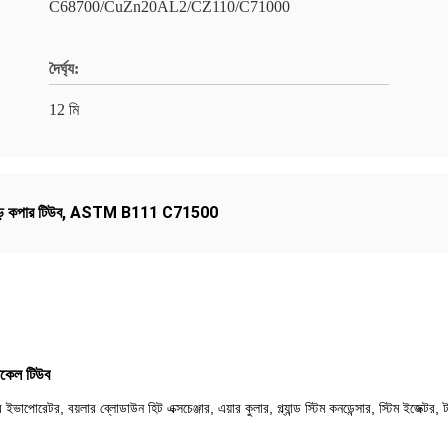
C68700/CuZn20AL2/CZ110/C71000
দৈর্ঘ্য:
12 মি
 কপার টিউব
,
ASTM B111 C71500
কেল টিউব
ভাপোরেটর, বয়লার ব্লোডাউন হিট এক্সচেঞ্জার, এয়ার কুলার, গ্ল্যান্ড স্টিম কনডেন্সার, স্টিম ইজেক্ট