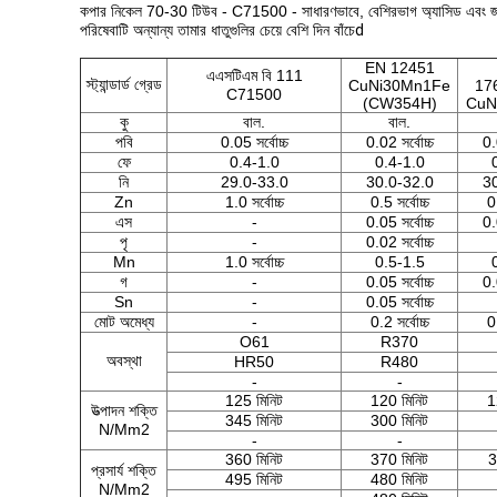
কপার নিকেল 70-30 টিউব - C71500 - সাধারণভাবে, বেশিরভাগ অ্যাসিড এবং জল থেকে 
পরিষেবাটি অন্যান্য তামার ধাতুগুলির চেয়ে বেশি দিন বাঁচে
d
EN 12451
এএসটিএম বি 111
স্ট্যান্ডার্ড গ্রেড
CuNi30Mn1Fe
17
C71500
(CW354H)
CuN
কু
বাল.
বাল.
পবি
0.05 সর্বোচ্চ
0.02 সর্বোচ্চ
0.
ফে
0.4-1.0
0.4-1.0
নি
29.0-33.0
30.0-32.0
3
Zn
1.0 সর্বোচ্চ
0.5 সর্বোচ্চ
0.
এস
-
0.05 সর্বোচ্চ
0.
পৃ
-
0.02 সর্বোচ্চ
Mn
1.0 সর্বোচ্চ
0.5-1.5
গ
-
0.05 সর্বোচ্চ
0.
Sn
-
0.05 সর্বোচ্চ
মোট অমেধ্য
-
0.2 সর্বোচ্চ
0.
O61
R370
অবস্থা
HR50
R480
-
-
125 মিনিট
120 মিনিট
1
উত্পাদন শক্তি
345 মিনিট
300 মিনিট
N/Mm2
-
-
360 মিনিট
370 মিনিট
3
প্রসার্য শক্তি
495 মিনিট
480 মিনিট
N/Mm2