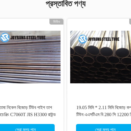
প্রস্তাবিত পণ্য
ভিডিও
তামা নিকেল বিজোড় টিউব পাইপ তাপ
19.05 মিমি * 2.11 মিমি বিজোড় কপ
্সচেঞ্জিং C7060T JIS H3300 রাউন্ড
টিউব এএসটিএম বি 280 সি 12200 হ
ইস্পাত পাইপ
এক্সচেঞ্জার কপার টিউব
সেরা মূল্য পান
সেরা মূল্য পান