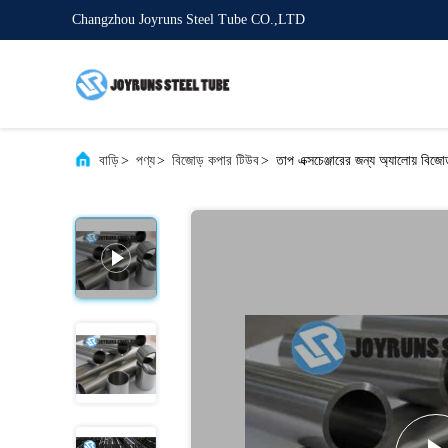
Changzhou Joyruns Steel Tube CO.,LTD
বাড়ি
>
পণ্য
>
বিজোড় কপার টিউব
>
তাপ এক্সচেঞ্জারের জন্য অ্যালোয়