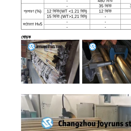
-
480 মিনিট
-
35 মিনিট
প্রসারণ (%)
12 মিনিট(WT <1.21 মিমি)
12 মিনিট
15 মিনিট.(WT>1,21 মিমি)
-
-
-
কঠোরতা Hv5
-
-
মোড়ক