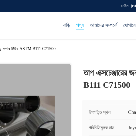
মেইল: jr
বাড়ি
পণ্য
আমাদের সম্পর্কে
যোগায
 বিজোড় কপার টিউব ASTM B111 C71500
তাপ এক্সচেঞ্জারের
B111 C71500
উৎপত্তি স্থল
Cha
পরিচিতিমুলক নাম
Joy