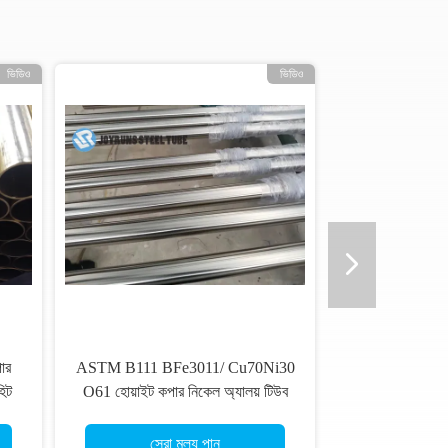
ভিডিও
ভিডিও
ার
ASTM B111 BFe3011/ Cu70Ni30
িট
O61 হোয়াইট কপার নিকেল অ্যালয় টিউব
সেরা মূল্য পান