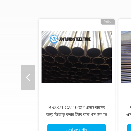
ভিডিও
BS2871 CZ110 তাপ এক্সচেঞ্জারদের
জন্য বিজোড় কপার টিউব তামা খাদ ইস্পাত
এক
বিজোড় নল
সেরা মূল্য পান