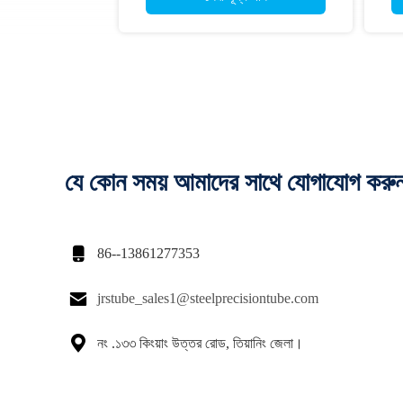
যে কোন সময় আমাদের সাথে যোগাযোগ করু

86--13861277353

jrstube_sales1@steelprecisiontube.com

নং .১৩৩ কিংয়াং উত্তর রোড, তিয়ানিং জেলা।