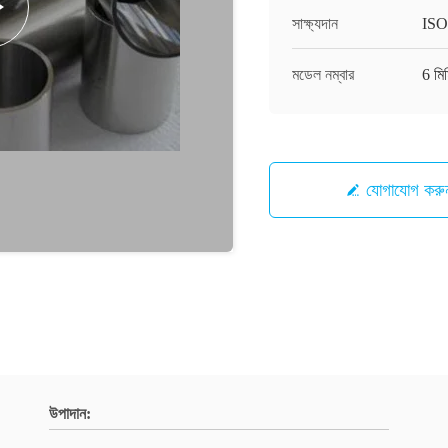
সাক্ষ্যদান
ISO
মডেল নম্বার
6 মি
যোগাযোগ করু
উপাদান: