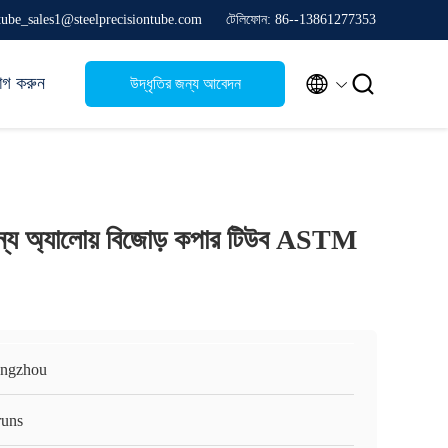
stube_sales1@steelprecisiontube.com
টেলিফোন: 86--13861277353


োগ করুন
উদ্ধৃতির জন্য আবেদন
 জন্য অ্যালোয় বিজোড় কপার টিউব ASTM
ngzhou
runs