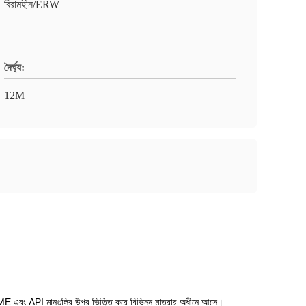
বিরামহীন/ERW
দৈর্ঘ্য:
12M
ASME এবং API মানগুলির উপর ভিত্তি করে বিভিন্ন মাত্রার অধীনে আসে।