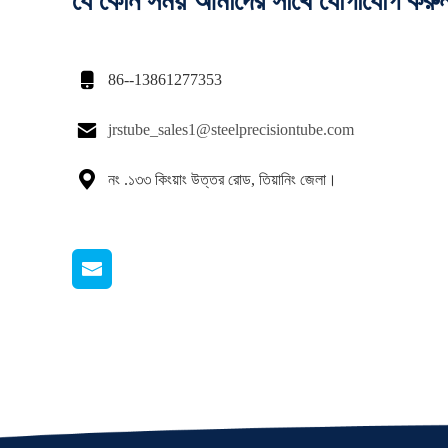
যে কোন সময় আমাদের সাথে যোগাযোগ করু

86--13861277353

jrstube_sales1@steelprecisiontube.com

নং .১৩৩ কিংয়াং উত্তর রোড, তিয়ানিং জেলা।