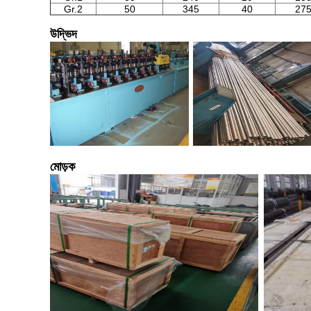
Gr.2
50
345
40
27
উদ্ভিদ
মোড়ক