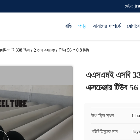
মেইল: jr
বাড়ি
পণ্য
আমাদের সম্পর্কে
যোগায
িএম বি 338 জিআর 2 তাপ এক্সচেঞ্জার টিউব 56 * 0.8 মিমি
এএসএমই এসবি 33
এক্সচেঞ্জার টিউব 56
উৎপত্তি স্থল
Cha
পরিচিতিমুলক নাম
Joy