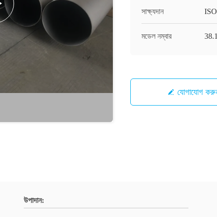
সাক্ষ্যদান
ISO
মডেল নম্বার
38.
যোগাযোগ করু
উপাদান: