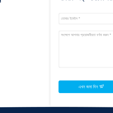
ন
এখন জমা দিন