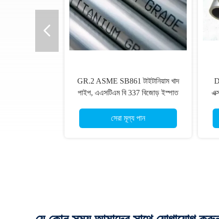
GR.2 ASME SB861 টাইটানিয়াম খাদ
D
পাইপ, এএসটিএম বি 337 বিজোড় ইস্পাত
এক্
পাইপ
সেরা মূল্য পান