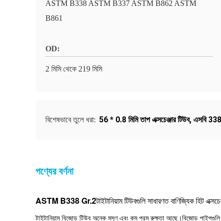
ASTM B338 ASTM B337 ASTM B862 ASTM
B861
OD:
2 মিমি থেকে 219 মিমি
56 * 0.8 মিমি তাপ এক্সচেঞ্জার টিউব
,
এসবি 338 হ
বিশেষভাবে তুলে ধরা:
পণ্যের বর্ণনা
ASTM B338 Gr.2
টাইটানিয়াম টিউবগুলি সাধারণত বাণিজ্যিক হিট এক্সচেঞ
টাইটানিয়াম বিজোড় টিউব অনেক মসৃণ এবং কম পরম রুক্ষতা আছে।বিজোড় পাইপগুলি