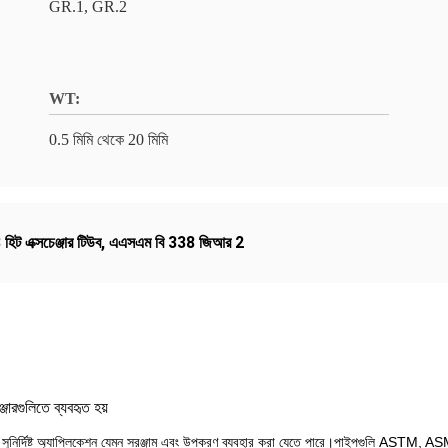
GR.1, GR.2
WT:
0.5 মিমি থেকে 20 মিমি
িট এক্সচেঞ্জার টিউব
,
এএসএম বি 338 জিআর 2
্জারগুলিতে ব্যবহৃত হয়
 সুনির্দিষ্ট অ্যাপ্লিকেশন যেমন সরঞ্জাম এবং উপকরণ ব্যবহার করা যেতে পারে।পাইপগুলি ASTM, 