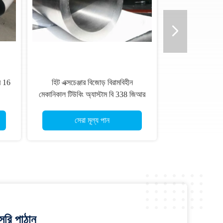
ব 16
হিট এক্সচেঞ্জার বিজোড় বিরামবিহীন
মেকানিকাল টিউবিং অ্যাস্টাম বি 338 জিআর
38 38.1 * 1.5 মিমি
সেরা মূল্য পান
রি পাঠান