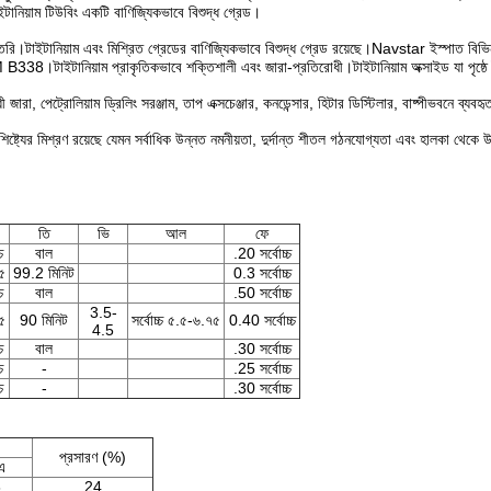
ইটানিয়াম টিউবিং একটি বাণিজ্যিকভাবে বিশুদ্ধ গ্রেড।
 তৈরি।টাইটানিয়াম এবং মিশ্রিত গ্রেডের বাণিজ্যিকভাবে বিশুদ্ধ গ্রেড রয়েছে।Navstar ইস্পাত বিভিন
টাইটানিয়াম প্রাকৃতিকভাবে শক্তিশালী এবং জারা-প্রতিরোধী।টাইটানিয়াম অক্সাইড যা পৃষ্ঠে 
ারা, পেট্রোলিয়াম ড্রিলিং সরঞ্জাম, তাপ এক্সচেঞ্জার, কনডেন্সার, হিটার ডিস্টিলার, বাষ্পীভবনে ব্যবহৃত
 বৈশিষ্ট্যের মিশ্রণ রয়েছে যেমন সর্বাধিক উন্নত নমনীয়তা, দুর্দান্ত শীতল গঠনযোগ্যতা এবং হালকা থে
তি
ভি
আল
ফে
চ
বাল
.20 সর্বোচ্চ
৫
99.2 মিনিট
0.3 সর্বোচ্চ
চ
বাল
.50 সর্বোচ্চ
3.5-
৫
90 মিনিট
সর্বোচ্চ ৫.৫-৬.৭৫
0.40 সর্বোচ্চ
4.5
চ
বাল
.30 সর্বোচ্চ
চ
-
.25 সর্বোচ্চ
চ
-
.30 সর্বোচ্চ
প্রসারণ (%)
এ
8
24