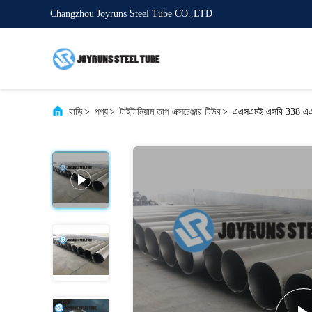
Changzhou Joyruns Steel Tube CO.,LTD
বাড়ি
>
পণ্য
>
টাইটানিয়াম তাপ এক্সচেঞ্জার টিউব
>
এএসএমই এসবি 338 এএসট