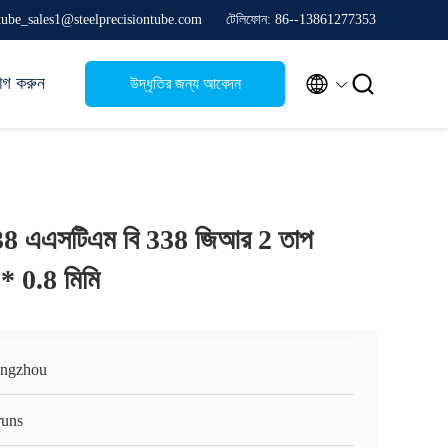
stube_sales1@steelprecisiontube.com
টেলিফোন: 86--13861277353


োগ করুন
উদ্ধৃতির জন্য আবেদন
8 এএসটিএম বি 338 জিআর 2 তাপ
 * 0.8 মিমি
ngzhou
runs