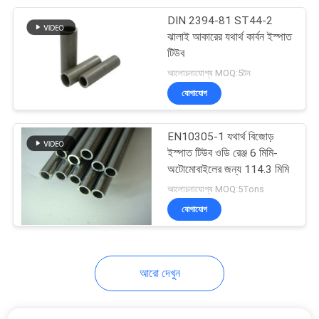
DIN 2394-81 ST44-2
20
ঝালাই আকারের যথার্থ কার্বন ইস্পাত
স্টেইনলেস স্টিল কনডেন্সার
টিউব
আলোচনাযোগ্য MOQ:5টন
টিউব
যোগাযোগ
EN10305-1 যথার্থ বিজোড়
ইস্পাত টিউব ওডি রেঞ্জ 6 মিমি-
অটোমোবাইলের জন্য 114.3 মিমি
13
আলোচনাযোগ্য MOQ:5Tons
যোগাযোগ
একক ওয়াল স্টিল টিউব
আরো দেখুন