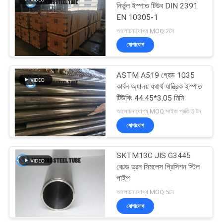
নির্ভুল ইস্পাত টিউব DIN 2391
EN 10305-1
13
আলোচনাযোগ্য MOQ:2টন
যোগাযোগ
ডাবল ওয়াল স্টিল টিউব
ASTM A519 গ্রেড 1035
কার্বন অ্যালয় যথার্থ যান্ত্রিক ইস্পাত
টিউবিং 44.45*3.05 মিমি
আলোচনাযোগ্য MOQ:সাইজ প্রতি 5 টন
যোগাযোগ
13
SKTM13C JIS G3445
অ্যালুমিনিয়াম ব্রাস টিউব
কোল্ড ড্রন সিমলেস প্রিসিশন স্টিল
পাইপ
আলোচনাযোগ্য MOQ:5টন
যোগাযোগ