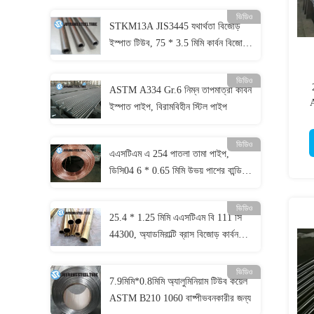
ভিডিও
STKM13A JIS3445 যথার্থতা বিজোড়
ইস্পাত টিউব, 75 * 3.5 মিমি কার্বন বিজোড়
ইস্পাত পাইপ কোল্ড অঙ্কন
ভিডিও
ASTM A334 Gr.6 নিম্ন তাপমাত্রা কার্বন
A
ইস্পাত পাইপ, বিরামবিহীন স্টিল পাইপ
ভিডিও
এএসটিএম এ 254 পাতলা তামা পাইপ,
ডিসি04 6 * 0.65 মিমি উভয় পাশের বান্ডি
তামা লেপ পাইপ
ভিডিও
25.4 * 1.25 মিমি এএসটিএম বি 111 সি
44300, অ্যাডমিরাল্টি ব্রাস বিজোড় কার্বন
ইস্পাত পাইপ
ভিডিও
7.9মিমি*0.8মিমি অ্যালুমিনিয়াম টিউব কয়েল
ASTM B210 1060 বাষ্পীভবনকারীর জন্য