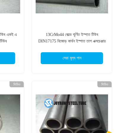
 টিউব একই এ
13CrMo44 কোল্ড ঘূর্ণিত ইস্পাত টিউব
 টিউব
DIN17175 বিজোড় কার্বন ইস্পাত তাপ এক্সচেঞ্জার
টিউব
সেরা মূল্য পান
ভিডিও
ভিডিও