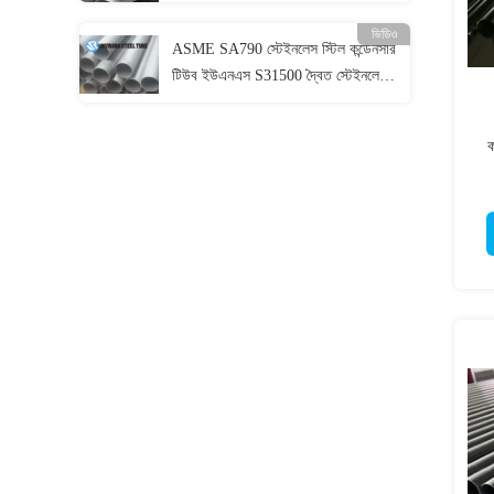
ভিডিও
ASME SA790 স্টেইনলেস স্টিল কন্ডেনসার
টিউব ইউএনএস S31500 দ্বৈত স্টেইনলেস
স্টিল পাইপ
ক