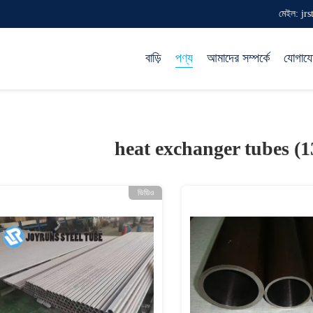
মেইল: jr
বাড়ি
পণ্য
আমাদের সম্পর্কে
যোগায
heat exchanger tubes (
ভিডিও