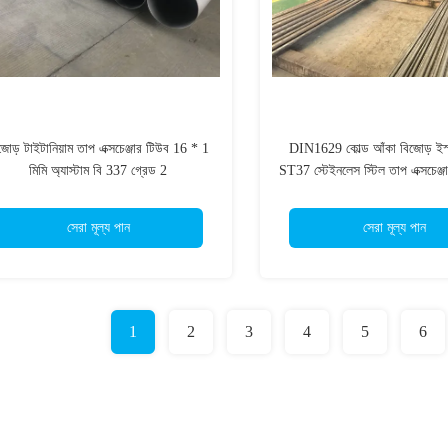
জোড় টাইটানিয়াম তাপ এক্সচেঞ্জার টিউব 16 * 1
DIN1629 কোল্ড আঁকা বিজোড় ইস
মিমি অ্যাস্টাম বি 337 গ্রেড 2
ST37 স্টেইনলেস স্টিল তাপ এক্সচেঞ্
3
সেরা মূল্য পান
সেরা মূল্য পান
1
2
3
4
5
6