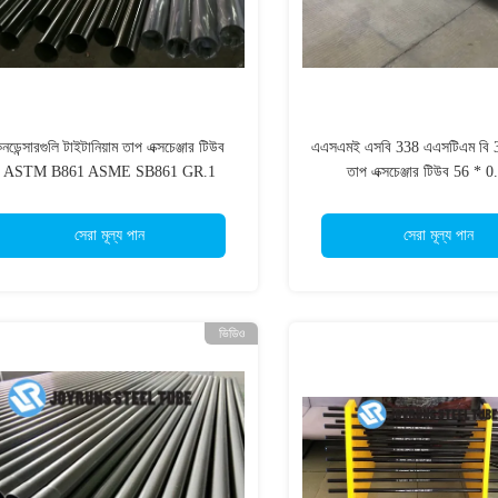
নডেন্সারগুলি টাইটানিয়াম তাপ এক্সচেঞ্জার টিউব
এএসএমই এসবি 338 এএসটিএম বি 
ASTM B861 ASME SB861 GR.1
তাপ এক্সচেঞ্জার টিউব 56 * 0.
টাইটানিয়াম ফিন্ড টিউব
সেরা মূল্য পান
সেরা মূল্য পান
ভিডিও