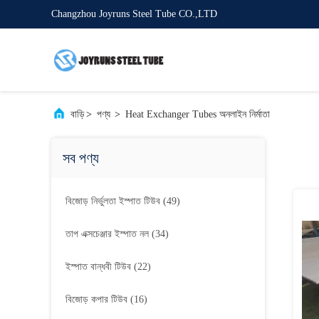
Changzhou Joyruns Steel Tube CO.,LTD
বাড়ি
>
পণ্য
>
Heat Exchanger Tubes অনলাইন নির্মাতা
সব পণ্য
বিজোড় নির্ভুলতা ইস্পাত টিউব
(49)
তাপ এক্সচেঞ্জার ইস্পাত নল
(34)
ইস্পাত বান্ধবী টিউব
(22)
বিজোড় কপার টিউব
(16)