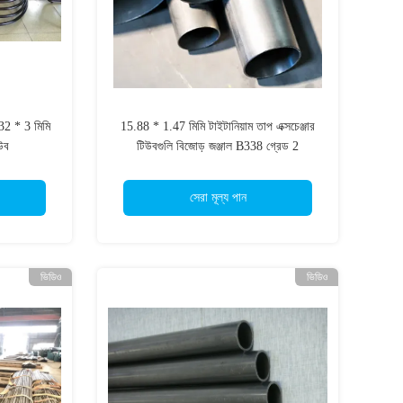
 * 3 মিমি
15.88 * 1.47 মিমি টাইটানিয়াম তাপ এক্সচেঞ্জার
িউব
টিউবগুলি বিজোড় জঞ্জাল B338 গ্রেড 2
সেরা মূল্য পান
ভিডিও
ভিডিও