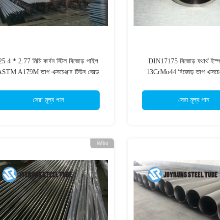
25.4 * 2.77 মিমি কার্বন স্টিল বিজোড় পাইপ
DIN17175 বিজোড় যথার্থ ইস্
STM A179M তাপ এক্সচেঞ্জার টিউব কোল্ড
13CrMo44 বিজোড় তাপ এক্সচেঞ্
অঙ্কন
সেরা মূল্য পান
সেরা মূল্য পান
ভিডিও