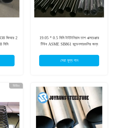
338 জিআর 2
19.05 * 0.5 মিমি টাইটানিয়াম তাপ এক্সচেঞ্জার
8 মিমি
টিউব ASME SB861 কন্ডেনসারগুলির জন্য
টাইটানিয়াম দমন টিউব
সেরা মূল্য পান
ভিডিও