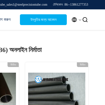
stube_sales1@steelprecisiontube.com
টেলিফোন: 86--13861277353


োগ করুন
উদ্ধৃতির জন্য আবেদন
136)
অনলাইন নির্মাতা
ভিডিও
ভিডিও