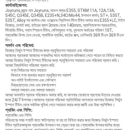
প্রকল্পটি প্রথমবারই সম্পন্ন হবে।
কাস্টমাইজেশন:
Joyruns ব্র্যান্ড নাম Joyruns, মডেল নম্বর E355, STKM 11A, 12A,13A,
S45C, Q345E, Q345B, E235+N,34CrMo44, উপাদান কার্বন, ST+, 53ST,
53ST, Alloy সহ কাস্টম-মেড ওয়েল্ডেড প্রিসিশন স্টিল টিউব অফার করে E355+LC, টাইপ
বিজোড়, ঢালাই করা, বাইরের ব্যাস 3mm থেকে 140mm, অ্যাপ্লিকেশন স্বয়ংচালিত,
স্টিয়ারিং টিউব, গ্যাস স্প্রিংস টিউব, মেশিনযুক্ত পণ্য, ন্যূনতম অর্ডারের পরিমাণ 10T,
প্যাকেজিং বিশদ তেল দেওয়া, প্লাস্টিক প্যাকিং, কাঠের বাক্স, ডেলিভারি 369 টিএস 369 টিএস
দিন।
সমর্থন এবং পরিষেবা:
বিজোড় নির্ভুল ইস্পাত টিউবের জন্য প্রযুক্তিগত সহায়তা এবং পরিষেবা
আমাদের গ্রাহকরা আমাদের পণ্যগুলির সাথে সর্বোত্তম অভিজ্ঞতা পেতে পারেন তা নিশ্চিত করতে
আমরা বিজোড় নির্ভুল ইস্পাত টিউবের জন্য প্রযুক্তিগত সহায়তা এবং পরিষেবা প্রদান করি।
আমরা নিম্নলিখিত পরিষেবা প্রদান করি:
পণ্য নির্বাচনের সাথে সহায়তা
কিভাবে পণ্য ব্যবহার করতে প্রযুক্তিগত পরামর্শ
অন-সাইট ইনস্টলেশন এবং সেটআপ
বিক্রয়োত্তর সেবা এবং রক্ষণাবেক্ষণ
সমস্যা সমাধান এবং সমস্যা সমাধান
আমরা অনলাইন গ্রাহক পরিষেবাও অফার করি, যা আপনার যেকোনো প্রশ্নের উত্তর দেওয়ার
জন্য 24/7 উপলব্ধ।আমাদের গ্রাহক পরিষেবা প্রতিনিধিরা আপনাকে আপনার বিজোড় নির্ভুল
ইস্পাত টিউব থেকে সর্বাধিক সুবিধা পেতে সহায়তা করার জন্য জ্ঞানী এবং উচ্চ প্রশিক্ষিত।
প্যাকিং এবং শিপিং:
প্যাকেজিং এবং শিপিং
পরিবহণের সময় পণ্যটি যাতে ক্ষতিগ্রস্ত না হয় তা নিশ্চিত করার জন্য বিজোড় নির্ভুল ইস্পাত
টিউব প্রতিরক্ষামূলক প্যাকেজিং উপকরণ সহ প্রেরণ করা হয়।প্যাকেজিং উপকরণগুলির মধ্যে