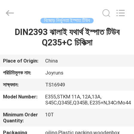
Changzhou
Joyruns
Steel
Tube
CO.,LTD.
বিজোড় নির্ভুলতা ইস্পাত টিউব
All
Rights
DIN2393 ঝালাই যথার্থ ইস্পাত টিউব
বাড়ি
Reserved.
Q235+C চিকিত্সা
পণ্য
Place of Origin:
China
আমাদের
পরিচিতিমুলক নাম:
Joyruns
সম্পর্কে
সাক্ষ্যদান:
TS16949
Model Number:
E355,STKM 11A, 12A,13A,
কারখানা
S45C,Q345E,Q345B, E235+N,34CrMo44
ভ্রমণ
Minimum Order
10T
Quantity:
মান
Packaging
oiling,Plastic packing,woodenbox