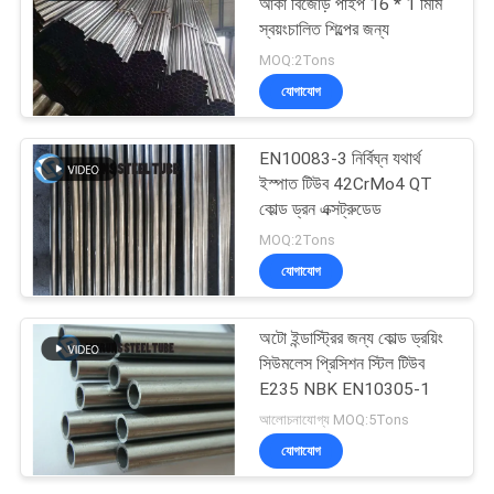
আঁকা বিজোড় পাইপ 16 * 1 মিমি
স্বয়ংচালিত শিল্পের জন্য
MOQ:2Tons
যোগাযোগ
EN10083-3 নির্বিঘ্ন যথার্থ
ইস্পাত টিউব 42CrMo4 QT
কোল্ড ড্রন এক্সট্রুডেড
MOQ:2Tons
যোগাযোগ
অটো ইন্ডাস্ট্রির জন্য কোল্ড ড্রয়িং
সিউমলেস প্রিসিশন স্টিল টিউব
E235 NBK EN10305-1
আলোচনাযোগ্য MOQ:5Tons
যোগাযোগ