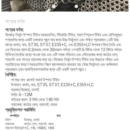
পণ্যের বর্ণনা
পণ্যের বর্ণনা:
বিজোড় নির্ভুল ইস্পাত টিউব স্বয়ংচালিত, স্টিয়ারিং টিউব, গ্যাস স্প্রিংস টিউব এবং মেশিনযুক্ত
পণ্যগুলির জন্য একটি চমৎকার পছন্দ যার জন্য উচ্চ নির্ভুলতা এবং শক্তি প্রয়োজন।এটি উচ্চ
মানের কার্বন, খাদ, ST35, ST37, E235+C, এবং E355+LC উপকরণ দিয়ে তৈরি এবং
এর ভিতরের ব্যাস 0.2mm থেকে 30mm পর্যন্ত।পণ্যটি 6 মিটার থেকে 12 মিটার পর্যন্ত
বিভিন্ন দৈর্ঘ্যের মধ্যে পাওয়া যায় এবং এটি সহজ পরিবহন এবং স্টোরেজের জন্য কাঠের কেস,
প্যালেট এবং পাত্রে প্যাকেজ করা হয়।বিজোড় নির্ভুল ইস্পাত টিউব তার উচ্চতর শক্তি এবং
স্থায়িত্বের কারণে স্বয়ংচালিত শিল্পে ব্যাপকভাবে ব্যবহৃত হয়।উচ্চ নির্ভুলতা এবং কর্মক্ষমতা
প্রয়োজন এমন অ্যাপ্লিকেশনগুলির জন্য এটি একটি আদর্শ পছন্দ।
বৈশিষ্ট্য:
পণ্যের নাম: ঝালাই যথার্থ ইস্পাত টিউব
উপাদান: কার্বন, খাদ, ST35, ST37, E235+C, E355+LC
প্রকার:বিজোড়, ঢালাই
দৈর্ঘ্য: 6--12M
বাইরের ব্যাস: 3 মিমি থেকে 140 মিমি
প্যাকেজ: কাঠের কেস, প্যালেট, ধারক
প্রযুক্তিগত পরামিতি:
সম্পত্তি
মান
টাইপ
বিজোড়, ঢালাই
প্যাকেজ
কাঠের কেস, প্যালেট, ধারক
সারফেস ট্রিটমেন্ট
+C, +N, +NBK, +BK