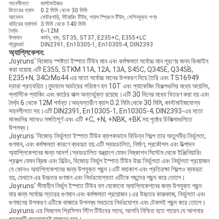
সহনশীলতা
কাস্টমাইজড
ভিতরের ব্যাস
0.2 মিমি থেকে 30 মিমি
আবেদন
মোটরগাড়ি, স্টিয়ারিং টিউব, গ্যাস স্প্রিংস টিউব, মেশিনযুক্ত পণ্য
বাহিরের ব্যাসার্ধ
3 মিমি থেকে 140 মিমি
দৈর্ঘ্য
6--12M
উপাদান
কার্বন, খাদ, ST35, ST37, E235+C, E355+LC
স্ট্যান্ডার্ড
DIN2391, En10305-1, En10305-4, DIN2393
অ্যাপ্লিকেশন:
Joyruns' বিজোড় স্পষ্টতা ইস্পাত টিউব মান এবং কর্মক্ষমতা সর্বোচ্চ মান পূরণের জন্য ডিজাইন
করা হয়েছে.এটি E355, STKM 11A, 12A, 13A, S45C, Q345E, Q345B,
E235+N, 34CrMo44 এর মতো সর্বোচ্চ মানের উপকরণ দিয়ে তৈরি এবং TS16949
দ্বারা প্রত্যয়িত।ন্যূনতম অর্ডারের পরিমাণ হল 10T এবং প্যাকেজিং বিকল্পগুলির মধ্যে অয়েলিং,
প্লাস্টিক প্যাকিং এবং কাঠের বাক্স অন্তর্ভুক্ত রয়েছে।এটি 30 দিনের মধ্যে বিতরণ করা হয় এবং
দৈর্ঘ্য 6 থেকে 12M পর্যন্ত।অভ্যন্তরীণ ব্যাস 0.2 মিমি থেকে 30 মিমি, কাস্টমাইজযোগ্য
সহনশীলতা সহ।এটি DIN2391, En10305-1, En10305-4, DIN2393-এর মতো
মানগুলির সাথেও সঙ্গতিপূর্ণ এবং এটি +C, +N, +NBK, +BK সহ পৃষ্ঠের চিকিত্সাগুলিতে
উপলব্ধ।
Joyruns 'বিজোড় নির্ভুলতা ইস্পাত টিউব ব্যাপকভাবে বিভিন্ন শিল্পে তার অতুলনীয় নির্ভুলতা,
গুণমান, এবং কর্মক্ষমতা কারণে ব্যবহৃত হয়.এটি স্বয়ংচালিত, নির্মাণ, প্রকৌশল এবং উত্পাদন
অ্যাপ্লিকেশনের জন্য আদর্শ।স্বয়ংচালিত যন্ত্রাংশ যেমন নিষ্কাশন সিস্টেম থেকে ইঞ্জিনিয়ারিং
প্রকল্প যেমন ব্রিজ এবং বিল্ডিং, বিজোড় নির্ভুল ইস্পাত টিউব উচ্চ নির্ভুলতা এবং নির্ভুলতা প্রয়োজন
যে কোনও অ্যাপ্লিকেশনের জন্য উপযুক্ত পছন্দ।এটি মহাকাশ এবং প্রতিরক্ষা শিল্পেও ব্যবহৃত
হয়, যেখানে এর উচ্চতর গুণমান এবং নির্ভরযোগ্যতা এটিকে পছন্দের পছন্দ করে তোলে।
Joyruns' সীমাহীন নির্ভুল ইস্পাত টিউব হল যেকোনো অ্যাপ্লিকেশনের জন্য উপযুক্ত পছন্দ
যার জন্য সর্বোচ্চ স্তরের গুণমান এবং কর্মক্ষমতা প্রয়োজন।এর উচ্চতর কারুকাজ, নির্ভুলতা এবং
গুণমানের উপকরণ এটিকে বাজারে উপলব্ধ সবচেয়ে নির্ভরযোগ্য এবং টেকসই পছন্দ করে তোলে।
Joyruns এর সিমলেস প্রিসিশন স্টিল টিউবের সাথে, আপনি নিশ্চিত হতে পারেন যে আপনার