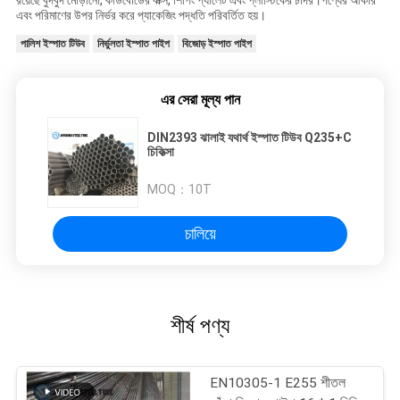
রয়েছে বুদবুদ মোড়ানো, কার্ডবোর্ডের বাক্স, শিপিং প্যালেট এবং প্লাস্টিকের চাদর।পণ্যের আকার
এবং পরিমাণের উপর নির্ভর করে প্যাকেজিং পদ্ধতি পরিবর্তিত হয়।
পালিশ ইস্পাত টিউব
নির্ভুলতা ইস্পাত পাইপ
বিজোড় ইস্পাত পাইপ
এর সেরা মূল্য পান
DIN2393 ঝালাই যথার্থ ইস্পাত টিউব Q235+C
চিকিত্সা
MOQ：
10T
চালিয়ে
শীর্ষ পণ্য
EN10305-1 E255 শীতল