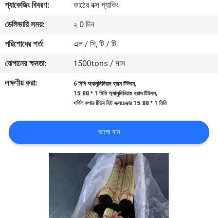
প্যাকেজিং বিবরণ:
কাঠের বক্স প্যাকিং
নিয়ন্ত্রণ
ডেলিভারি সময়:
২ 0 দিন
যোগাযোগ
পরিশোধের শর্ত:
এল / সি, টি / টি
করুন
যোগানের ক্ষমতা:
1500tons / মাস
লক্ষণীয় করা:
,
6 মিমি অ্যালুমিনিয়াম ব্রাস টিউবস
উদ্ধৃতির
,
15.88 * 1 মিমি অ্যালুমিনিয়াম ব্রাস টিউবস
সর্পিল কপার টিউব হিট এক্সচেঞ্জার 15.88 * 1 মিমি
জন্য
আবেদন
ভালো দাম
সাইটম্যাপ
গোপনীয়তা
নীতি