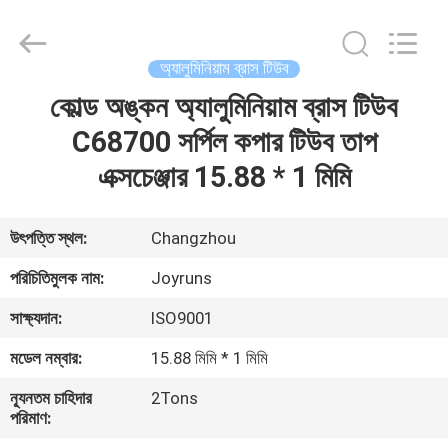
Changzhou
Joyruns
Steel
Tube
CO.,LTD.
অ্যালুমিনিয়াম ব্রাস টিউব
All
Rights
কোল্ড অঙ্কন অ্যালুমিনিয়াম ব্রাস টিউব
বাড়ি
Reserved.
C68700 সর্পিল কপার টিউব তাপ
পণ্য
এক্সচেঞ্জার 15.88 * 1 মিমি
আমাদের
উৎপত্তি স্থল:
Changzhou
সম্পর্কে
পরিচিতিমুলক নাম:
Joyruns
সাক্ষ্যদান:
ISO9001
কারখানা
মডেল নম্বার:
15.88 মিমি * 1 মিমি
ভ্রমণ
ন্যূনতম চাহিদার
2Tons
পরিমাণ:
মান