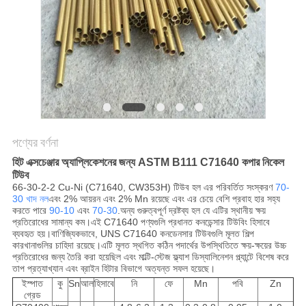
পণ্যের বর্ণনা
হিট এক্সচেঞ্জার অ্যাপ্লিকেশনের জন্য ASTM B111 C71640 কপার নিকেল
টিউব
66-30-2-2 Cu-Ni (C71640, CW353H) টিউব হল এর পরিবর্তিত সংস্করণ
70-
30 খাদ নল
এবং 2% আয়রন এবং 2% Mn রয়েছে এবং এর চেয়ে বেশি প্রবাহ হার সহ্য
করতে পারে
90-10
এবং
70-30
.অন্য গুরুত্বপূর্ণ দ্রষ্টব্য হল যে এটির স্থানীয় ক্ষয়
প্রতিরোধের সামান্য কম।এই C71640 পণ্যগুলি প্রধানত কনডেন্সার টিউবিং হিসাবে
ব্যবহৃত হয়।বাণিজ্যিকভাবে, UNS C71640 কনডেনসার টিউবগুলি মূলত শিল্প
কারখানাগুলির চাহিদা রয়েছে।এটি মূলত স্থগিত কঠিন পদার্থের উপস্থিতিতে ক্ষয়-ক্ষয়ের উচ্চ
প্রতিরোধের জন্য তৈরি করা হয়েছিল এবং মাল্টি-স্টেজ ফ্ল্যাশ ডিস্যালিনেশন প্ল্যান্টে বিশেষ করে
তাপ প্রত্যাখ্যান এবং ব্রাইন হিটার বিভাগে অত্যন্ত সফল হয়েছে।
ইস্পাত
কু
Sn
আল
হিসাবে
নি
ফে
Mn
পবি
Zn
গ্রেড