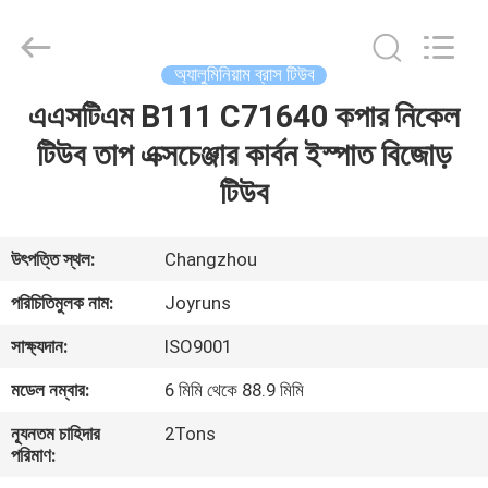
Changzhou
Joyruns
Steel
Tube
CO.,LTD.
অ্যালুমিনিয়াম ব্রাস টিউব
All
Rights
এএসটিএম B111 C71640 কপার নিকেল
বাড়ি
Reserved.
টিউব তাপ এক্সচেঞ্জার কার্বন ইস্পাত বিজোড়
পণ্য
টিউব
আমাদের
উৎপত্তি স্থল:
Changzhou
সম্পর্কে
পরিচিতিমুলক নাম:
Joyruns
সাক্ষ্যদান:
ISO9001
কারখানা
মডেল নম্বার:
6 মিমি থেকে 88.9 মিমি
ভ্রমণ
ন্যূনতম চাহিদার
2Tons
পরিমাণ:
মান