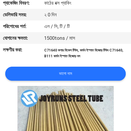
প্যাকেজিং বিবরণ:
কাঠের বক্স প্যাকিং
নিয়ন্ত্রণ
ডেলিভারি সময়:
২ 0 দিন
যোগাযোগ
পরিশোধের শর্ত:
এল / সি, টি / টি
করুন
যোগানের ক্ষমতা:
1500tons / মাস
লক্ষণীয় করা:
,
,
C71640 কপার নিকেল টিউব
কার্বন ইস্পাত বিজোড় টিউব C71640
উদ্ধৃতির
B111 কার্বন ইস্পাত বিজোড় নল
জন্য
আবেদন
ভালো দাম
সাইটম্যাপ
গোপনীয়তা
নীতি