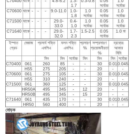
C70400
থাকে
-
-
-
4.8-6.2
1.3-
0.3-0.8
0.05
1.0
1.7
সর্বোচ্চ
সর্বোচ্চ
C70600
থাকে
-
-
-
9.0-11.0
1.0-
1.0
0.05
1.0
1.8
সর্বোচ্চ
সর্বোচ্চ
সর্বোচ্চ
C71500
থাকে
-
-
-
29.0-
0.4-
1.0
0.05
1.0
33.0
1.0
সর্বোচ্চ
সর্বোচ্চ
সর্বোচ্চ
C71640
থাকে
-
-
-
29.0-
1.7-
1.5-2.5
0.05
1.0 মা
32.0
2.3
সর্বোচ্চ
ইস্পাত
মেজাজ
প্রসার্য শক্তি
ফলন শক্তি
প্রসারণ
সম্প্রসারণ
দ্রব্যের
গ্রেড
এমপিএ
এমপিএ
%
প্রয়োজনীয়তা
আকার
%
মিমি
মিন
মিন
সর্বোচ্চ
মিন
মিন
মিন
সর্বোচ্চ
C70400
061
260
85
-
-
30
0.01
0.045
H55
275
205
-
-
20
-
-
C70600
061
275
105
-
-
30
0.01
0.045
H55
310
240
-
-
20
-
-
C71500
061
360
125
-
-
30
0.01
0.045
HR50A
495
345
-
12
20
-
-
HR50B
495
345
-
15
20
-
-
C71640
061
435
170
-
-
30
0.01
0.045
HR50
560
400
-
-
20
-
-
মোড়ক