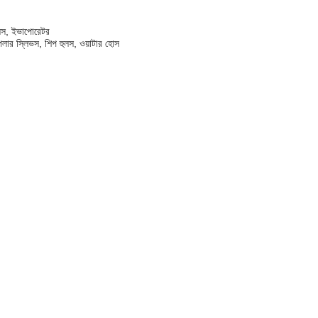
রুলস, ইভাপোরেটর
রোপেলার স্লিভস, শিপ হুলস, ওয়াটার হোস