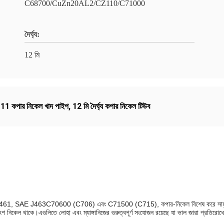
C68700/CuZn20AL2/CZ110/C71000
দৈর্ঘ্য:
12 মি
 কপার নিকেল খাদ পাইপ
,
12 মি দৈর্ঘ্য কপার নিকেল টিউব
 J463C70600 (C706) এবং C71500 (C715), কপার-নিকেল বিশেষ করে সামুদ্রিক লবণের
াংশ নিকেল থাকে।এগুলিতে লোহা এবং ম্যাঙ্গানিজের গুরুত্বপূর্ণ সংযোজন রয়েছে যা ভাল জারা প্রত