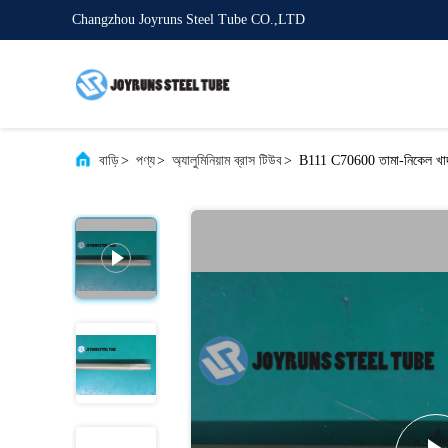
Changzhou Joyruns Steel Tube CO.,LTD
বাড়ি
>
পণ্য
>
অ্যালুমিনিয়াম ব্রাস টিউব
>
B111 C70600 তামা-নিকেল খাদ