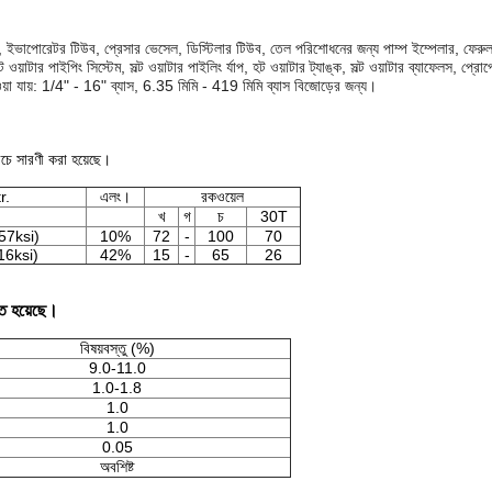
ালভ বডি, ইভাপোরেটর টিউব, প্রেসার ভেসেল, ডিস্টিলার টিউব, তেল পরিশোধনের জন্য পাম্প ইম্পেলার, ফে
্ট ওয়াটার পাইপিং সিস্টেম, সল্ট ওয়াটার পাইলিং র্যাপ, হট ওয়াটার ট্যাঙ্ক, সল্ট ওয়াটার ব্যাফেলস, প্
পাওয়া যায়: 1/4" - 16" ব্যাস, 6.35 মিমি - 419 মিমি ব্যাস বিজোড়ের জন্য।
ীচে সারণী করা হয়েছে।
r.
এলং।
রকওয়েল
খ
গ
চ
30T
7ksi)
10%
72
-
100
70
6ksi)
42%
15
-
65
26
িত হয়েছে।
বিষয়বস্তু (%)
9.0-11.0
1.0-1.8
1.0
1.0
0.05
অবশিষ্ট