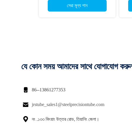
সেরা মূল্য পান
যে কোন সময় আমাদের সাথে যোগাযোগ করু

86--13861277353

jrstube_sales1@steelprecisiontube.com

নং .১৩৩ কিংয়াং উত্তর রোড, তিয়ানিং জেলা।