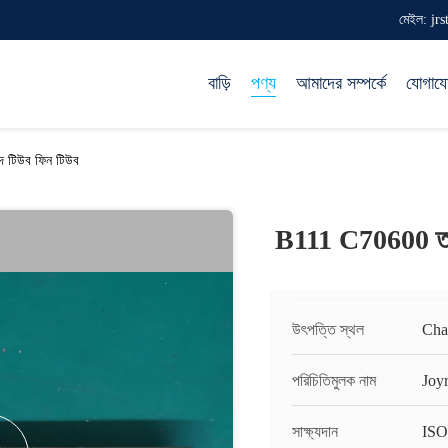
মেইল: jr
বাড়ি
পণ্য
আমাদের সম্পর্কে
যোগায
 টিউব ফিন টিউব
B111 C70600 তাম
উৎপত্তি স্থল
Cha
পরিচিতিমুলক নাম
Joy
সাক্ষ্যদান
ISO