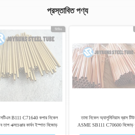
প্রস্তাবিত পণ্য
ভিডিও
সটিএম B111 C71640 কপার নিকেল
তামা নিকেল অ্যালুমিনিয়াম ব্রাস টিউ
ব তাপ এক্সচেঞ্জার কার্বন ইস্পাত বিজোড়
ASME SB111 C70600 বিজোড় 
টিউব
টিউব তাপ এক্সচেঞ্জিং