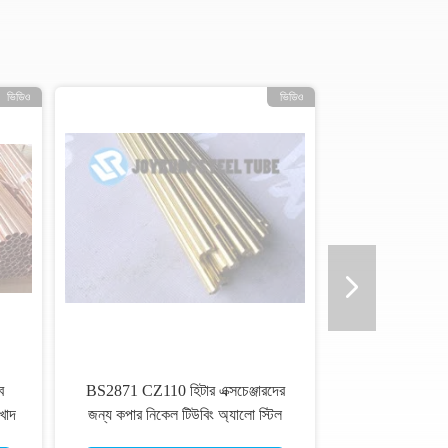
ভিডিও
ভিডিও
ব
BS2871 CZ110 হিটার এক্সচেঞ্জারদের
খাদ
জন্য কপার নিকেল টিউবিং অ্যালো স্টিল
বিজোড় টিউব