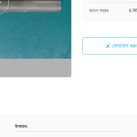
মডেল নম্বার
6 মি
যোগাযোগ করু
উপাদান: