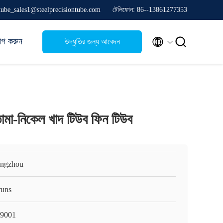
stube_sales1@steelprecisiontube.com
টেলিফোন: 86--13861277353


োগ করুন
উদ্ধৃতির জন্য আবেদন
া-নিকেল খাদ টিউব ফিন টিউব
ngzhou
runs
9001