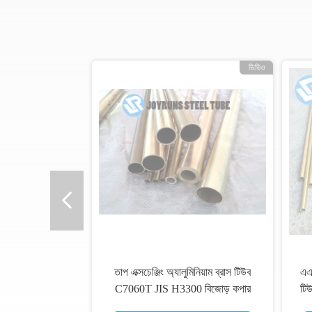
ভিডিও
তাপ এক্সচেঞ্জিং অ্যালুমিনিয়াম ব্রাস টিউব
এএ
C7060T JIS H3300 বিজোড় কপার
টিউ
নিকেল খাদ টিউব