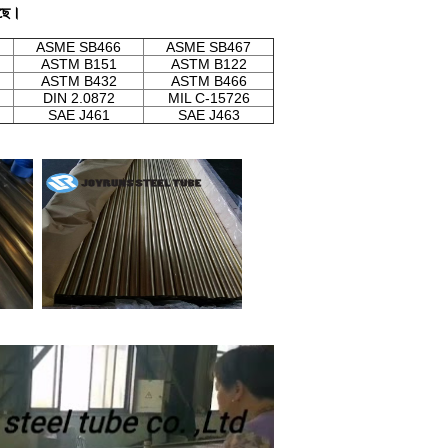
েছে।
ASME SB466
ASME SB467
ASTM B151
ASTM B122
ASTM B432
ASTM B466
DIN 2.0872
MIL C-15726
SAE J461
SAE J463