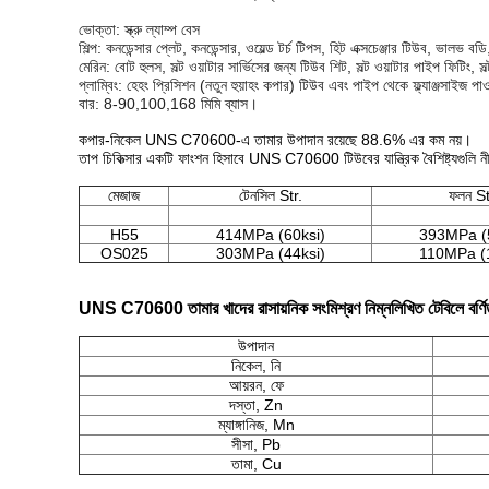
ভোক্তা: স্ক্রু ল্যাম্প বেস
শিল্প: কনডেন্সার প্লেট, কনডেন্সার, ওয়েল্ড টর্চ টিপস, হিট এক্সচেঞ্জার টিউব, ভ
মেরিন: বোট হুলস, সল্ট ওয়াটার সার্ভিসের জন্য টিউব শিট, সল্ট ওয়াটার পাইপ ফিটিং, সল
প্লাম্বিং: হেহং প্রিসিশন (নতুন হুয়াহং কপার) টিউব এবং পাইপ থেকে ফ্ল্যাঞ্জসাইজ 
বার: 8-90,100,168 মিমি ব্যাস।
কপার-নিকেল UNS C70600-এ তামার উপাদান রয়েছে 88.6% এর কম নয়।
তাপ চিকিত্সার একটি ফাংশন হিসাবে UNS C70600 টিউবের যান্ত্রিক বৈশিষ্ট্যগুলি ন
মেজাজ
টেনসিল Str.
ফলন St
H55
414MPa (60ksi)
393MPa (5
OS025
303MPa (44ksi)
110MPa (1
UNS C70600 তামার খাদের রাসায়নিক সংমিশ্রণ নিম্নলিখিত টেবিলে বর্ণ
উপাদান
নিকেল, নি
আয়রন, ফে
দস্তা, Zn
ম্যাঙ্গানিজ, Mn
সীসা, Pb
তামা, Cu