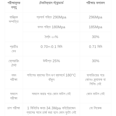
পরীক্ষামূলক
টেকনিক্যাল স্ট্যান্ডার্ড
পরীক্ষার ফলাফল
বস্তু
যান্ত্রিক
প্রসার্য শক্তি 290Mpa
296Mpa
সম্পত্তি
ফলন শক্তি 180Mpa
185Mpa
দৈর্ঘ্য ২০%
30%
প্রাচীর
0.70+-0.1 মিমি
0.71 মিমি
বেধ
ফ্লেয়ারিং
উদ্দীপ্ত 25%
30%
টেস্ট
নমন
পাইপের ব্যাসের তিন গুণ ব্যাসার্ধে 180°C
ফ্লারিংয়ের পরে
পরীক্ষা
বাঁকুন
কোনও ক্র্যাফক বা
পিলিং নেই
সমতল
সমতল করার পরে কোন ফাটল নেই
কোন ফাটল নেই
পরীক্ষা
চাপ পরীক্ষা
1 মিনিটের জন্য 34.3Mpa নাইট্রোজেন
নো লিকেজ
গ্যাসের সাথে চার্জ করা হলে কোন ফুটো নেই