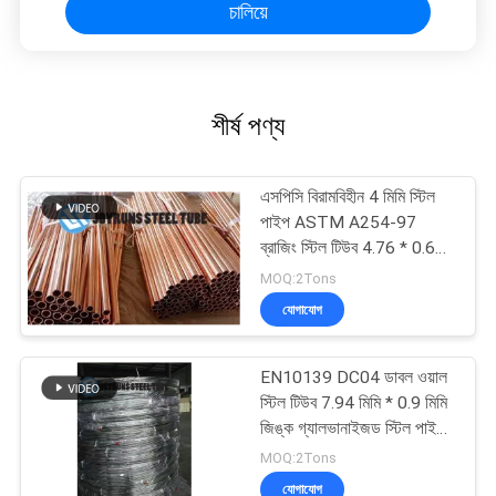
চালিয়ে
শীর্ষ পণ্য
এসপিসি বিরামবিহীন 4 মিমি স্টিল
পাইপ ASTM A254-97
ব্রাজিং স্টিল টিউব 4.76 * 0.65
মিমি
MOQ:2Tons
যোগাযোগ
EN10139 DC04 ডাবল ওয়াল
স্টিল টিউব 7.94 মিমি * 0.9 মিমি
জিঙ্ক গ্যালভানাইজড স্টিল পাইপ
কয়েল
MOQ:2Tons
যোগাযোগ