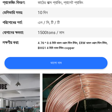
প্যাকেজিং বিবরণ:
কাঠের বাক্স প্যাকিং, প্যালেট প্যাকিং
নিয়ন্ত্রণ
ডেলিভারি সময়:
10 দিন
যোগাযোগ
পরিশোধের শর্ত:
এল / সি, টি / টি
করুন
যোগানের ক্ষমতা:
1500tons / মাস
লক্ষণীয় করা:
,
,
4.76 * 0.6 মিমি ডাবল ওয়াল স্টিল টিউব
ERW ডাবল ওয়াল স্টিল টিউব
উদ্ধৃতির
BHG1 4 মিমি তামা টিউব copper
জন্য
আবেদন
ভালো দাম
সাইটম্যাপ
গোপনীয়তা
নীতি