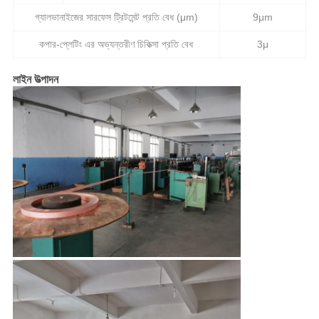
গ্যালভানাইজের সারফেস ট্রিটমেন্ট প্রতি বেধ (μm)
9μm
কপার-প্লেটিং এর অভ্যন্তরীণ চিকিত্সা প্রতি বেধ
3μ
লাইন উত্পাদন