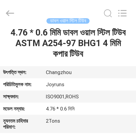
Changzhou
Joyruns
Steel
Tube
CO.,LTD.
ডাবল ওয়াল স্টিল টিউব
All
Rights
4.76 * 0.6 মিমি ডাবল ওয়াল স্টিল টিউব
বাড়ি
Reserved.
ASTM A254-97 BHG1 4 মিমি
পণ্য
কপার টিউব
আমাদের
উৎপত্তি স্থল:
Changzhou
সম্পর্কে
পরিচিতিমুলক নাম:
Joyruns
সাক্ষ্যদান:
ISO9001,ROHS
কারখানা
মডেল নম্বার:
4.76 * 0.6 মিমি
ভ্রমণ
ন্যূনতম চাহিদার
2Tons
পরিমাণ:
মান