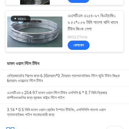
এএসটিএম এ২৫৪-৯৭ বিএইচজি১
৯.৫২*০.৮৯ মিমি পাতলা খালি ধাতব
টিউব জিংক লেপা
MOQ:2Tons
যোগাযোগ
ডাবল ওয়াল স্টিল টিউব
রেফ্রিজারেটর শিল্পের জন্য 6.35mm*0.7mm গ্যালভানাইজড স্টিল বান্ডি টিউব জিঙ্ক
6mm ওয়েল্ডেড স্টিল টিউব
এএসটিএম এ 254-97 ডাবল ওয়াল স্টিল টিউব এসপিসি 6 * 0.7 মিমি ফ্রিজার
বাষ্পীভবনগুলির জন্য ব্রাজড মাইল্ড স্টিল পাইপ
3.16 * 0.5 মিমি ডাবল ওয়াল ব্রেকিং ইস্পাত টিউবিং, এসপিসিসি পাতলা ওয়াল
গ্লাভানাইজড পাইপ সংকোচকারী জন্য