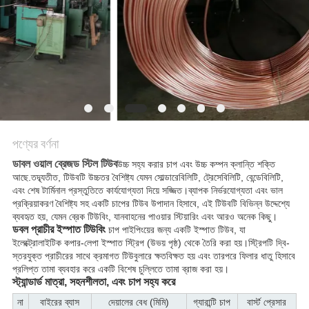
পণ্যের বর্ণনা
ডাবল ওয়াল ব্রেজড স্টিল টিউব
উচ্চ সহ্য করার চাপ এবং উচ্চ কম্পন ক্লান্তি শক্তি
আছে.তদ্ব্যতীত, টিউবটি উচ্চতর বৈশিষ্ট্য যেমন সোল্ডারেবিলিটি, ট্রেসেবিলিটি, বেন্ডেবিলিটি,
এবং শেষ টার্মিনাল প্রস্তুতিতে কার্যযোগ্যতা দিয়ে সজ্জিত।ব্যাপক নির্ভরযোগ্যতা এবং ভাল
প্রক্রিয়াকরণ বৈশিষ্ট্য সহ একটি চাপের টিউব উপাদান হিসাবে, এই টিউবটি বিভিন্ন উদ্দেশ্যে
ব্যবহৃত হয়, যেমন ব্রেক টিউবিং, যানবাহনের পাওয়ার স্টিয়ারিং এবং আরও অনেক কিছু।
ডবল প্রাচীর ইস্পাত টিউবিং
চাপ পাইপিংয়ের জন্য একটি ইস্পাত টিউব, যা
ইলেক্ট্রোলাইটিক কপার-লেপা ইস্পাত স্ট্রিপ (উভয় পৃষ্ঠ) থেকে তৈরি করা হয়।স্ট্রিপটি দ্বি-
স্তরযুক্ত প্রাচীরের সাথে ক্রমাগত টিউবুলারে ক্ষতবিক্ষত হয় এবং তারপরে ফিলার ধাতু হিসাবে
প্রলিপ্ত তামা ব্যবহার করে একটি বিশেষ চুল্লিতে তামা ব্রাজ করা হয়।
স্ট্যান্ডার্ড মাত্রা, সহনশীলতা, এবং চাপ সহ্য করে
না
বাইরের ব্যাস
দেয়ালের বেধ (মিমি)
গ্যারান্টি চাপ
বার্স্ট প্রেসার