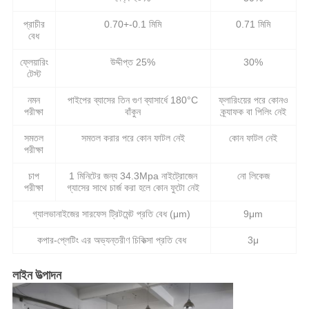
প্রাচীর
0.70+-0.1 মিমি
0.71 মিমি
বেধ
ফ্লেয়ারিং
উদ্দীপ্ত 25%
30%
টেস্ট
নমন
পাইপের ব্যাসের তিন গুণ ব্যাসার্ধে 180°C
ফ্লারিংয়ের পরে কোনও
পরীক্ষা
বাঁকুন
ক্র্যাফক বা পিলিং নেই
সমতল
সমতল করার পরে কোন ফাটল নেই
কোন ফাটল নেই
পরীক্ষা
চাপ
1 মিনিটের জন্য 34.3Mpa নাইট্রোজেন
নো লিকেজ
পরীক্ষা
গ্যাসের সাথে চার্জ করা হলে কোন ফুটো নেই
গ্যালভানাইজের সারফেস ট্রিটমেন্ট প্রতি বেধ (μm)
9μm
কপার-প্লেটিং এর অভ্যন্তরীণ চিকিত্সা প্রতি বেধ
3μ
লাইন উত্পাদন