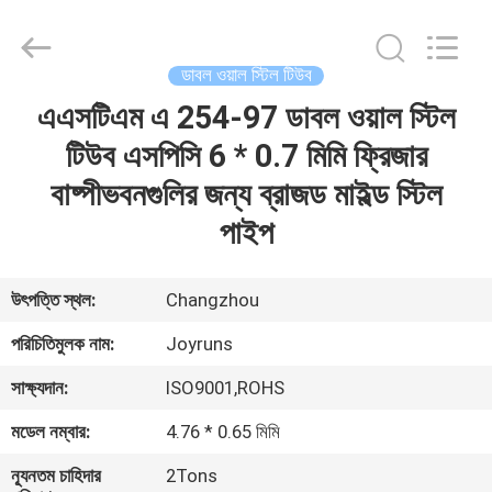
Changzhou
Joyruns
Steel
Tube
CO.,LTD.
ডাবল ওয়াল স্টিল টিউব
All
Rights
এএসটিএম এ 254-97 ডাবল ওয়াল স্টিল
বাড়ি
Reserved.
টিউব এসপিসি 6 * 0.7 মিমি ফ্রিজার
পণ্য
বাষ্পীভবনগুলির জন্য ব্রাজড মাইল্ড স্টিল
পাইপ
আমাদের
সম্পর্কে
উৎপত্তি স্থল:
Changzhou
পরিচিতিমুলক নাম:
Joyruns
কারখানা
সাক্ষ্যদান:
ISO9001,ROHS
ভ্রমণ
মডেল নম্বার:
4.76 * 0.65 মিমি
মান
ন্যূনতম চাহিদার
2Tons