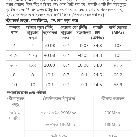
কপার-কোটেড স্টিল স্ট্রিপ (উভয় পৃষ্ঠ) থেকে তৈরি করা হয়।ফালাটি একটি দ্বি-স্তরযুক্ত
প্রাচীর সহ একটি অবিচ্ছিন্ন টিউবুলারে ক্ষতবিক্ষত হয় এবং তারপরে তামাকে ফিলার ধাতু
হিসাবে প্রলিপ্ত তামা ব্যবহার করে একটি বিশেষ চুল্লিতে ব্রেজ করা হয়।
স্ট্যান্ডার্ড মাত্রা, সহনশীলতা, এবং চাপ সহ্য করে
নামমাত্র
বাইরের ব্যাস (মিমি)
দেয়ালের বেধ (মিমি)
গ্যারান্টি
বার্স্ট প্রেসার
ব্যাস
চাপ
(MPa)
স্ট্যান্ডার্ড
সহনশীলতা
স্ট্যান্ডার্ড
সহনশীলতা
(এমপিএ)
মাত্রা
মাত্রা
4
4
±0.08
0.7
±0.08
34.3
108
4.76
4.76
±0.08
0.7
±0.08
34.3
108
৬.৩৫
৬.৩৫
±0.08
0.7
±0.08
34.3
৮৩.৩
8
8
±0.1
0.7
±0.1
24.5
66.2
10
10
±0.1
0.7
±0.1
24.5
53.9
স্পেসিফিকেশন এবং পরীক্ষা
পরীক্ষামূলক
টেকনিক্যাল স্ট্যান্ডার্ড
পরীক্ষার ফলাফল
বস্তু
যান্ত্রিক
প্রসার্য শক্তি 290Mpa
296Mpa
সম্পত্তি
ফলন শক্তি 180Mpa
185Mpa
দৈর্ঘ্য ২০%
30%