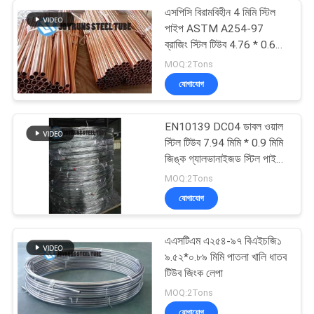
এসপিসি বিরামবিহীন 4 মিমি স্টিল
পাইপ ASTM A254-97
ব্রাজিং স্টিল টিউব 4.76 * 0.65
মিমি
MOQ:2Tons
যোগাযোগ
EN10139 DC04 ডাবল ওয়াল
স্টিল টিউব 7.94 মিমি * 0.9 মিমি
জিঙ্ক গ্যালভানাইজড স্টিল পাইপ
কয়েল
MOQ:2Tons
যোগাযোগ
এএসটিএম এ২৫৪-৯৭ বিএইচজি১
৯.৫২*০.৮৯ মিমি পাতলা খালি ধাতব
টিউব জিংক লেপা
MOQ:2Tons
যোগাযোগ