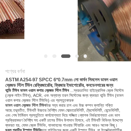
পণ্যের বর্ণনা
ASTM A254-97 SPCC 6*0.7mm লো কার্বন সিমলেস ডাবল ওয়াল
ব্রেজড স্টিল টিউব রেফ্রিজারেটর, ফ্রিজার ইভাপোরেটর, কনডেনসারের জন্য
বান্ডি টিউব ডাবল ওয়াল কপার ব্রেজড স্টিল টিউব
...স্বয়ংচালিত হাইড্রোলিক ব্রেক সিস্টেম
(ব্রেক লাইন টিউব), ACR, এবং অন্যান্য তরল সিস্টেমের জন্য ব্যবহৃত বান্ডি টিউব (ডাবল
ওয়াল কপার ব্রেজড স্টিল টিউবিং) এর প্রস্তুতকারক
ডাবল ওয়াল ব্রেজড স্টিল টিউব
উচ্চ সহ্য করার চাপ এবং উচ্চ কম্পন ক্লান্তি শক্তি
আছে.তদ্ব্যতীত, টিউবটি উচ্চতর বৈশিষ্ট্য যেমন সোল্ডারেবিলিটি, ট্রেসেবিলিটি, বেন্ডেবিলিটি,
এবং শেষ টার্মিনাল প্রস্তুতিতে কার্যযোগ্যতা দিয়ে সজ্জিত।ব্যাপক নির্ভরযোগ্যতা এবং ভাল
প্রক্রিয়াকরণ বৈশিষ্ট্য সহ একটি চাপের টিউব উপাদান হিসাবে, এই টিউবটি বিভিন্ন উদ্দেশ্যে
ব্যবহৃত হয়, যেমন ব্রেক টিউবিং, যানবাহনের পাওয়ার স্টিয়ারিং এবং আরও অনেক কিছু।
ডবল প্রাচীর ইস্পাত টিউবিং
চাপ পাইপিংয়ের জন্য একটি ইস্পাত টিউব, যা ইলেক্ট্রোলাইটিক