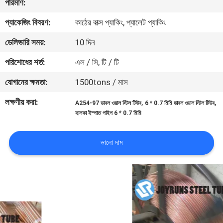
পরিমাণ:
নিয়ন্ত্রণ
প্যাকেজিং বিবরণ:
কাঠের বাক্স প্যাকিং, প্যালেট প্যাকিং
যোগাযোগ
ডেলিভারি সময়:
10 দিন
করুন
পরিশোধের শর্ত:
এল / সি, টি / টি
যোগানের ক্ষমতা:
1500tons / মাস
উদ্ধৃতির
লক্ষণীয় করা:
,
,
A254-97 ডাবল ওয়াল স্টিল টিউব
6 * 0.7 মিমি ডাবল ওয়াল স্টিল টিউব
জন্য
হালকা ইস্পাত পাইপ 6 * 0.7 মিমি
আবেদন
ভালো দাম
সাইটম্যাপ
গোপনীয়তা
নীতি