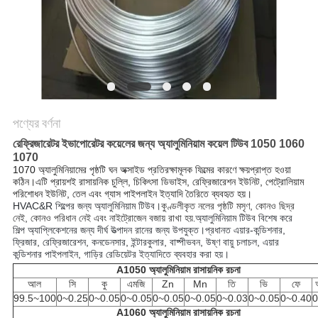
পণ্যের বর্ণনা
রেফ্রিজারেটর ইভাপোরেটর কয়েলের জন্য অ্যালুমিনিয়াম কয়েল টিউব 1050 1060
1070
1070 অ্যালুমিনিয়ামের পৃষ্ঠটি ঘন অক্সাইড প্রতিরক্ষামূলক ফিল্মের কারণে ক্ষয়প্রাপ্ত হওয়া
কঠিন।এটি প্রায়শই রাসায়নিক চুল্লি, চিকিৎসা ডিভাইস, রেফ্রিজারেশন ইউনিট, পেট্রোলিয়াম
পরিশোধন ইউনিট, তেল এবং গ্যাস পাইপলাইন ইত্যাদি তৈরিতে ব্যবহৃত হয়।
HVAC&R শিল্পের জন্য অ্যালুমিনিয়াম টিউব।
কুণ্ডলীকৃত নলের পৃষ্ঠটি মসৃণ, কোনও ছিদ্র
নেই, কোনও পরিধান নেই এবং নাইট্রোজেন বজায় রাখা হয়
অ্যালুমিনিয়াম টিউব বিশেষ করে
.
শিল্প অ্যাপ্লিকেশনের জন্য দীর্ঘ উত্পাদন রানের জন্য উপযুক্ত।প্রধানত এয়ার-কন্ডিশনার,
ফ্রিজার, রেফ্রিজারেশন, কনডেনসার, ইন্টারকুলার, বাষ্পীভবন, উষ্ণ বায়ু চলাচল, এয়ার
কন্ডিশনার পাইপলাইন, গাড়ির রেডিয়েটর ইত্যাদিতে ব্যবহার করা হয়।
A1050 অ্যালুমিনিয়াম রাসায়নিক রচনা
আল
সি
কু
এমজি
Zn
Mn
তি
ভি
ফে
99.5~100
0~0.25
0~0.05
0~0.05
0~0.05
0~0.05
0~0.03
0~0.05
0~0.40
0
A1060 অ্যালুমিনিয়াম রাসায়নিক রচনা