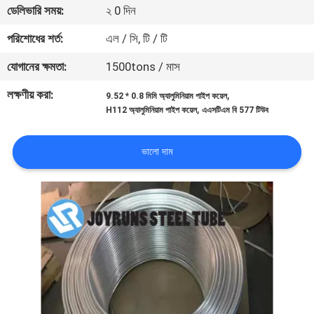
ডেলিভারি সময়:
২ 0 দিন
নিয়ন্ত্রণ
পরিশোধের শর্ত:
এল / সি, টি / টি
যোগাযোগ
যোগানের ক্ষমতা:
1500tons / মাস
করুন
লক্ষণীয় করা:
,
9.52 * 0.8 মিমি অ্যালুমিনিয়াম পাইপ কয়েল
,
H112 অ্যালুমিনিয়াম পাইপ কয়েল
এএসটিএম বি 577 টিউব
উদ্ধৃতির
জন্য
ভালো দাম
আবেদন
সাইটম্যাপ
গোপনীয়তা
নীতি