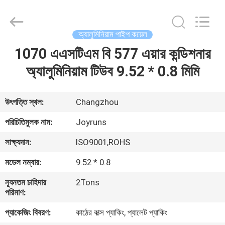
Changzhou
Joyruns
Steel
Tube
CO.,LTD.
অ্যালুমিনিয়াম পাইপ কয়েল
All
Rights
1070 এএসটিএম বি 577 এয়ার কন্ডিশনার
বাড়ি
Reserved.
অ্যালুমিনিয়াম টিউব 9.52 * 0.8 মিমি
পণ্য
উৎপত্তি স্থল:
Changzhou
আমাদের
পরিচিতিমুলক নাম:
Joyruns
সম্পর্কে
সাক্ষ্যদান:
ISO9001,ROHS
মডেল নম্বার:
9.52 * 0.8
কারখানা
ন্যূনতম চাহিদার
2Tons
ভ্রমণ
পরিমাণ:
প্যাকেজিং বিবরণ:
কাঠের বাক্স প্যাকিং, প্যালেট প্যাকিং
মান