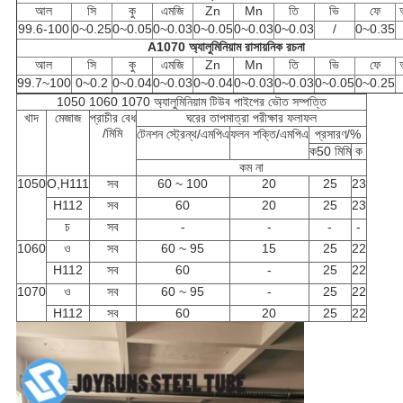
আল
সি
কু
এমজি
Zn
Mn
তি
ভি
ফে
99.6-100
0~0.25
0~0.05
0~0.03
0~0.05
0~0.03
0~0.03
/
0~0.35
A1070 অ্যালুমিনিয়াম রাসায়নিক রচনা
আল
সি
কু
এমজি
Zn
Mn
তি
ভি
ফে
99.7~100
0~0.2
0~0.04
0~0.03
0~0.04
0~0.03
0~0.03
0~0.05
0~0.25
1050 1060 1070 অ্যালুমিনিয়াম টিউব পাইপের ভৌত সম্পত্তি
খাদ
মেজাজ
প্রাচীর বেধ
ঘরের তাপমাত্রা পরীক্ষার ফলাফল
/মিমি
টেনশন স্ট্রেন্থ/এমপিএ
ফলন শক্তি/এমপিএ
প্রসারণ/%
ক
50 মিমি
ক
কম না
1050
O,H111
সব
60 ~ 100
20
25
23
H112
সব
60
20
25
23
চ
সব
-
-
-
-
1060
ও
সব
60 ~ 95
15
25
22
H112
সব
60
-
25
22
1070
ও
সব
60 ~ 95
-
25
22
H112
সব
60
20
25
22