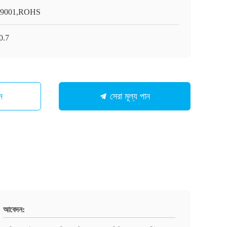
O9001,ROHS
0.7
ন
সেরা মূল্য পান
আবেদন: