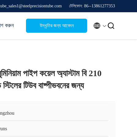
stube_sales1@steelprecisiontube.com
টেলিফোন: 86--13861277353


োগ করুন
উদ্ধৃতির জন্য আবেদন
ুমিনিয়াম পাইপ কয়েল অ্যাস্টাম বি 210
স্টিলের টিউব বাষ্পীভবনের জন্য
ngzhou
runs