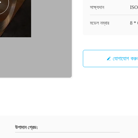
সাক্ষ্যদান
IS
মডেল নম্বার
8 * 
যোগাযোগ করু
উপাদান গ্রেড: