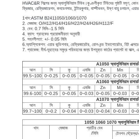
HVAC&R শিল্পের জন্য অ্যালুমিনিয়াম টিউব।
কুণ্ডলীকৃত টিউবের পৃষ্ঠটি মসৃণ, কো
ফ্রিজার, রেফ্রিজারেশন, কনডেনসার, ইন্টারকুলার, বাষ্পীভবন, উষ্ণ বায়ু চলাচল, এয়া
1খাদ:
ASTM B241
1050/1060/1070
2. মেজাজ: O/H12/H14/H16/H22/H24/H26/H112/F
3. বেধ: 0.7 মিমি--1.5 মিমি
4. ব্যাস: গ্রাহকের প্রয়োজনীয়তা অনুযায়ী
5. সহনশীলতা: +/- 0.05 মিমি
6.অ্যাপ্লিকেশন: এয়ার কন্ডিশনার, রেফ্রিজারেটর, রোল-বন্ড ইভাপোরেটর, হিট এক্সচ
7. প্যাকেজ: দীর্ঘ-দূরত্বের সমুদ্র পরিবহনের জন্য উপযুক্ত কাঠের প্যালেট বা বাক্স, এ
A1050 অ্যালুমিনিয়াম রাসায়
আল
সি
কু
এমজি
Zn
Mn
ত
99.5~100
0~0.25
0~0.05
0~0.05
0~0.05
0~0.05
0~0
A1060 অ্যালুমিনিয়াম রাসায়
আল
সি
কু
এমজি
Zn
Mn
ত
99.6-100
0~0.25
0~0.05
0~0.03
0~0.05
0~0.03
0~0
A1070 অ্যালুমিনিয়াম রাসায়
আল
সি
কু
এমজি
Zn
Mn
ত
99.7~100
0~0.2
0~0.04
0~0.03
0~0.04
0~0.03
0~0
1050 1060 1070 অ্যালুমিনিয়াম ট
খাদ
মেজাজ
প্রাচীর বেধ
/মিমি
টেনশন স্ট্রেন্থ