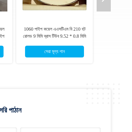
়েল
1060 পাইপ কয়েল এএসটিএম বি 210 হট
াইপ
রোলড 9 মিমি ব্রাস টিউব 9.52 * 0.8 মিমি
সেরা মূল্য পান
রি পাঠান