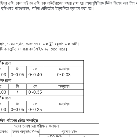
ন ছিদ্র নেই, কোন পরিধান নেই এবং নাইট্রোজেন বজায় রাখা হয়।
অ্যালুমিনিয়াম টিউব বিশেষ করে শিল্প
র কন্ডিশনার পাইপলাইন, গাড়ির রেডিয়েটর ইত্যাদিতে ব্যবহার করা হয়।
েঞ্জার, ওভেন গ্যাস, কনডেনসার, এবং ইন্টারকুলার এবং তাই।
টি ক্লায়েন্টদের দ্বারা কাস্টমাইজ করা যেতে পারে।
নিক রচনা
ি
ভি
ফে
অন্যান্য
.03
0~0.05
0~0.40
0~0.03
নিক রচনা
ি
ভি
ফে
অন্যান্য
.03
/
0~0.35
নিক রচনা
ি
ভি
ফে
অন্যান্য
.03
0~0.05
0~0.25
িউব পাইপের ভৌত সম্পত্তি
ঘরের তাপমাত্রা পরীক্ষার ফলাফল
/এমপিএ
ফলন শক্তি/এমপিএ
প্রসারণ/%