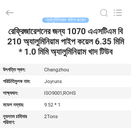
Changzhou
Joyruns
Steel
Tube
CO.,LTD.
অ্যালুমিনিয়াম পাইপ কয়েল
All
Rights
রেফ্রিজারেশনের জন্য 1070 এএসটিএম বি
বাড়ি
Reserved.
210 অ্যালুমিনিয়াম পাইপ কয়েল 6.35 মিমি
পণ্য
* 1.0 মিমি অ্যালুমিনিয়াম খাদ টিউব
আমাদের
উৎপত্তি স্থল:
Changzhou
সম্পর্কে
পরিচিতিমুলক নাম:
Joyruns
সাক্ষ্যদান:
ISO9001,ROHS
কারখানা
মডেল নম্বার:
9.52 * 1
ভ্রমণ
ন্যূনতম চাহিদার
2Tons
পরিমাণ:
মান