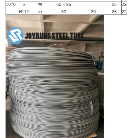
1070
ও
সব
60 ~ 95
-
25
22
H112
সব
60
20
25
22