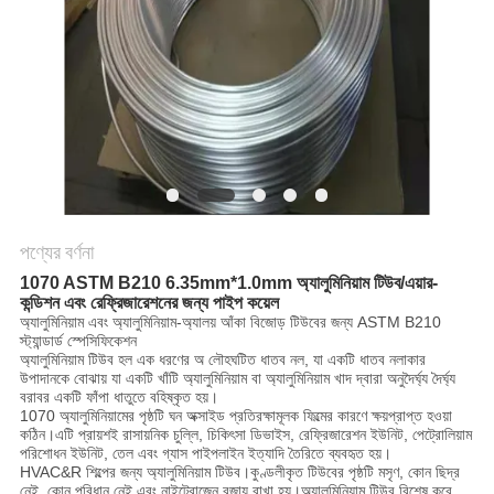
পণ্যের বর্ণনা
1070 ASTM B210 6.35mm*1.0mm অ্যালুমিনিয়াম টিউব/এয়ার-
কন্ডিশন এবং রেফ্রিজারেশনের জন্য পাইপ কয়েল
অ্যালুমিনিয়াম এবং অ্যালুমিনিয়াম-অ্যালয় আঁকা বিজোড় টিউবের জন্য ASTM B210
স্ট্যান্ডার্ড স্পেসিফিকেশন
অ্যালুমিনিয়াম টিউব হল এক ধরণের অ লৌহঘটিত ধাতব নল, যা একটি ধাতব নলাকার
উপাদানকে বোঝায় যা একটি খাঁটি অ্যালুমিনিয়াম বা অ্যালুমিনিয়াম খাদ দ্বারা অনুদৈর্ঘ্য দৈর্ঘ্য
বরাবর একটি ফাঁপা ধাতুতে বহিষ্কৃত হয়।
1070 অ্যালুমিনিয়ামের পৃষ্ঠটি ঘন অক্সাইড প্রতিরক্ষামূলক ফিল্মের কারণে ক্ষয়প্রাপ্ত হওয়া
কঠিন।এটি প্রায়শই রাসায়নিক চুল্লি, চিকিৎসা ডিভাইস, রেফ্রিজারেশন ইউনিট, পেট্রোলিয়াম
পরিশোধন ইউনিট, তেল এবং গ্যাস পাইপলাইন ইত্যাদি তৈরিতে ব্যবহৃত হয়।
HVAC&R শিল্পের জন্য অ্যালুমিনিয়াম টিউব।কুণ্ডলীকৃত টিউবের পৃষ্ঠটি মসৃণ, কোন ছিদ্র
নেই, কোন পরিধান নেই এবং নাইট্রোজেন বজায় রাখা হয়।অ্যালুমিনিয়াম টিউব বিশেষ করে