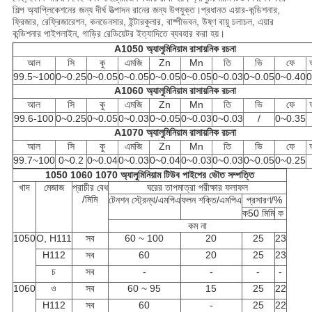
শিল্প অ্যাপ্লিকেশনের জন্য দীর্ঘ উত্পাদন রানের জন্য উপযুক্ত।প্রধানত এয়ার-কন্ডিশনার,
ফ্রিজার, রেফ্রিজারেশন, কনডেনসার, ইন্টারকুলার, বাষ্পীভবন, উষ্ণ বায়ু চলাচল, এয়ার
কন্ডিশনার পাইপলাইন, গাড়ির রেডিয়েটর ইত্যাদিতে ব্যবহার করা হয়।
A1050 অ্যালুমিনিয়াম রাসায়নিক রচনা
আল
সি
কু
এমজি
Zn
Mn
তি
ভি
ফে
99.5~100
0~0.25
0~0.05
0~0.05
0~0.05
0~0.05
0~0.03
0~0.05
0~0.40
0
A1060 অ্যালুমিনিয়াম রাসায়নিক রচনা
আল
সি
কু
এমজি
Zn
Mn
তি
ভি
ফে
99.6-100
0~0.25
0~0.05
0~0.03
0~0.05
0~0.03
0~0.03
/
0~0.35
A1070 অ্যালুমিনিয়াম রাসায়নিক রচনা
আল
সি
কু
এমজি
Zn
Mn
তি
ভি
ফে
99.7~100
0~0.2
0~0.04
0~0.03
0~0.04
0~0.03
0~0.03
0~0.05
0~0.25
1050 1060 1070 অ্যালুমিনিয়াম টিউব পাইপের ভৌত সম্পত্তি
খাদ
মেজাজ
প্রাচীর বেধ
ঘরের তাপমাত্রা পরীক্ষার ফলাফল
/মিমি
টেনশন স্ট্রেন্থ/এমপিএ
ফলন শক্তি/এমপিএ
প্রসারণ/%
ক
50 মিমি
ক
কম না
1050
O, H111
সব
60 ~ 100
20
25
23
H112
সব
60
20
25
23
চ
সব
-
-
-
-
1060
ও
সব
60 ~ 95
15
25
22
H112
সব
60
-
25
22