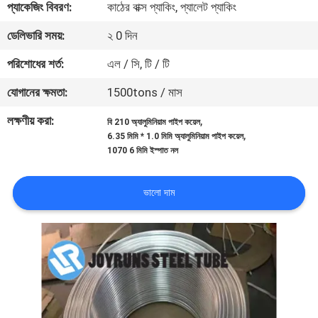
প্যাকেজিং বিবরণ:
কাঠের বাক্স প্যাকিং, প্যালেট প্যাকিং
নিয়ন্ত্রণ
ডেলিভারি সময়:
২ 0 দিন
যোগাযোগ
পরিশোধের শর্ত:
এল / সি, টি / টি
করুন
যোগানের ক্ষমতা:
1500tons / মাস
লক্ষণীয় করা:
,
বি 210 অ্যালুমিনিয়াম পাইপ কয়েল
উদ্ধৃতির
,
6.35 মিমি * 1.0 মিমি অ্যালুমিনিয়াম পাইপ কয়েল
1070 6 মিমি ইস্পাত নল
জন্য
আবেদন
ভালো দাম
সাইটম্যাপ
গোপনীয়তা
নীতি