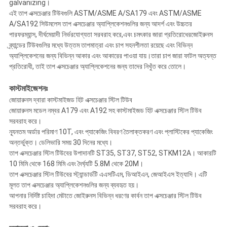
galvanizing।
এই তাপ এক্সচেঞ্জার টিউবগুলি ASTM/ASME A/SA179 এবং ASTM/ASME
A/SA192 সিউমলেস তাপ এক্সচেঞ্জার অ্যাপ্লিকেশনগুলির জন্য আদর্শ এবং উচ্চতর
পারফরম্যান্স, দীর্ঘমেয়াদী নির্ভরযোগ্যতা সরবরাহ করে,এবং চমৎকার জারা প্রতিরোধেরজোইরুনস
ব্র্যান্ডের টিউবগুলির মধ্যে উত্তম তাপমাত্রা এবং চাপ সহনশীলতা রয়েছে এবং বিভিন্ন
অ্যাপ্লিকেশনের জন্য বিভিন্ন আকার এবং আকারের পাওয়া যায়।তারা চাপ জারা ফাটল অত্যন্ত
প্রতিরোধী, তাই তাপ এক্সচেঞ্জার অ্যাপ্লিকেশনের জন্য তাদের নিখুঁত করে তোলে।
কাস্টমাইজেশনঃ
জোয়ারুনস দ্বারা কাস্টমাইজড হিট এক্সচেঞ্জার স্টিল টিউব
জোয়ারুনস মডেল নম্বর A179 এবং A192 সহ কাস্টমাইজড হিট এক্সচেঞ্জার স্টিল টিউব
সরবরাহ করে।
ন্যূনতম অর্ডার পরিমাণ 10T, এবং প্যাকেজিং বিবরণ তৈলাক্তকরণ এবং প্লাস্টিকের প্যাকেজিং
অন্তর্ভুক্ত। ডেলিভারি সময় 30 দিনের মধ্যে।
তাপ এক্সচেঞ্জার স্টিল টিউবের উপাদানটি ST35, ST37, ST52, STKM12A। আকারটি
10 মিমি থেকে 168 মিমি এবং দৈর্ঘ্যটি 5.8M থেকে 20M।
তাপ এক্সচেঞ্জার স্টিল টিউবের স্ট্যান্ডার্ডটি এএসটিএম, ডিআইএন, জেআইএস ইত্যাদি। এটি
মূলত তাপ এক্সচেঞ্জার অ্যাপ্লিকেশনগুলির জন্য ব্যবহৃত হয়।
আপনার নির্দিষ্ট চাহিদা মেটাতে জোইরুনস বিভিন্ন ধরণের কার্বন তাপ এক্সচেঞ্জার স্টিল টিউব
সরবরাহ করে।