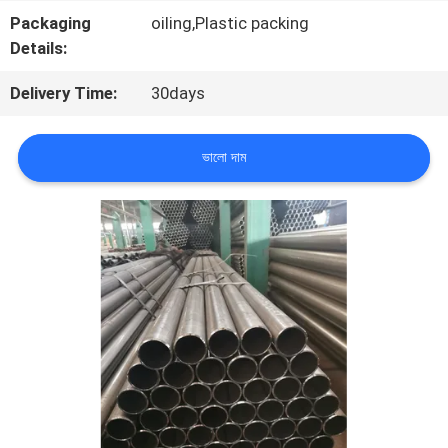
Packaging
oiling,Plastic packing
মান
Details:
নিয়ন্ত্রণ
Delivery Time:
30days
যোগাযোগ
ভালো দাম
করুন
উদ্ধৃতির
জন্য
আবেদন
সাইটম্যাপ