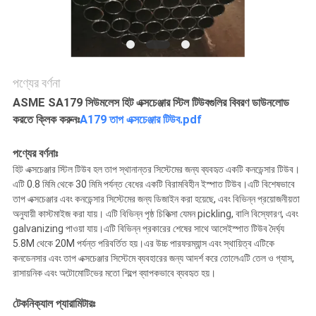
গোপনীয়তা
নীতি
পণ্যের বর্ণনা
ASME SA179 সিউমলেস হিট এক্সচেঞ্জার স্টিল টিউবগুলির বিবরণ ডাউনলোড
করতে ক্লিক করুনঃ
A179 তাপ এক্সচেঞ্জার টিউব.pdf
পণ্যের বর্ণনাঃ
হিট এক্সচেঞ্জার স্টিল টিউব হল তাপ স্থানান্তর সিস্টেমের জন্য ব্যবহৃত একটি কনডেন্সার টিউব।
এটি 0.8 মিমি থেকে 30 মিমি পর্যন্ত বেধের একটি বিরামবিহীন ইস্পাত টিউব।এটি বিশেষভাবে
তাপ এক্সচেঞ্জার এবং কনডেন্সার সিস্টেমের জন্য ডিজাইন করা হয়েছে, এবং বিভিন্ন প্রয়োজনীয়তা
অনুযায়ী কাস্টমাইজ করা যায়। এটি বিভিন্ন পৃষ্ঠ চিকিত্সা যেমন pickling, বালি বিস্ফোরণ, এবং
galvanizing পাওয়া যায়।এটি বিভিন্ন প্রকারের শেষের সাথে আসেইস্পাত টিউব দৈর্ঘ্য
5.8M থেকে 20M পর্যন্ত পরিবর্তিত হয়।এর উচ্চ পারফরম্যান্স এবং স্থায়িত্ব এটিকে
কনডেনসার এবং তাপ এক্সচেঞ্জার সিস্টেমে ব্যবহারের জন্য আদর্শ করে তোলেএটি তেল ও গ্যাস,
রাসায়নিক এবং অটোমোটিভের মতো শিল্পে ব্যাপকভাবে ব্যবহৃত হয়।
টেকনিক্যাল প্যারামিটারঃ