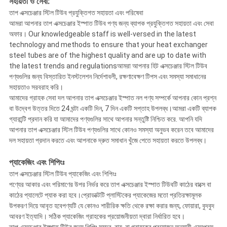
সহায়তা ও সেবা:
তাপ এক্সচেঞ্জার স্টিল টিউব প্রযুক্তিগত সহায়তা এবং পরিষেবা
আমরা আপনার তাপ এক্সচেঞ্জার ইস্পাত টিউব পণ্য জন্য ব্যাপক প্রযুক্তিগত সহায়তা এবং সেবা
অফার। Our knowledgeable staff is well-versed in the latest
technology and methods to ensure that your heat exchanger
steel tubes are of the highest quality and are up to date with
the latest trends and regulationsআমরা আপনার হিট এক্সচেঞ্জার স্টিল টিউব
পণ্যগুলির জন্য বিস্তারিত ইনস্টলেশন নির্দেশাবলী, রক্ষণাবেক্ষণ টিপস এবং সমস্যা সমাধানের
সহায়তাও সরবরাহ করি।
আমাদের গ্রাহক সেবা দল আপনার তাপ এক্সচেঞ্জার ইস্পাত নল পণ্য সম্পর্কে আপনার কোন প্রশ্ন
বা উদ্বেগ উত্তর দিতে 24 ঘন্টা একটি দিন, 7 দিন একটি সপ্তাহ উপলব্ধ।আমরা একটি ব্যাপক
গ্যারান্টি প্রদান করি যা আমাদের পণ্যগুলির সাথে আপনার সন্তুষ্টি নিশ্চিত করে. আপনি যদি
আপনার তাপ এক্সচেঞ্জার স্টিল টিউব পণ্যগুলির সাথে কোনও সমস্যা অনুভব করেন তবে আমাদের
দল সহায়তা প্রদান করতে এবং আপনাকে দ্রুত সমাধান খুঁজে পেতে সহায়তা করতে উপলব্ধ।
প্যাকেজিং এবং শিপিংঃ
তাপ এক্সচেঞ্জার স্টিল টিউব প্যাকেজিং এবং শিপিংঃ
পণ্যের আকার এবং পরিমাণের উপর নির্ভর করে তাপ এক্সচেঞ্জার ইস্পাত টিউবটি কাঠের বাক্সে বা
কাঠের প্যালেটে প্যাক করা হবে।প্রোডাক্টটি প্লাস্টিকের প্যাকেজের মতো প্রতিরক্ষামূলক
উপকরণ দিয়ে আবৃত হবেপণ্যটি যে কোনও শারীরিক ক্ষতি থেকে রক্ষা করার জন্য, ফোয়ারা, বুদবুদ
আবরণ ইত্যাদি। সঠিক প্যাকেজিং গ্রাহকের প্রয়োজনীয়তা দ্বারা নির্ধারিত হবে।