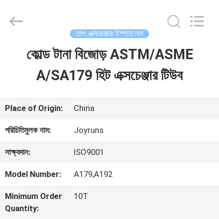
2026
Changzhou
Joyruns
Steel
তাপ এক্সচেঞ্জার ইস্পাত নল
Tube
CO.,LTD.
কোল্ড টানা বিজোড় ASTM/ASME
বাড়ি
All
Rights
Reserved.
A/SA179 হিট এক্সচেঞ্জার টিউব
পণ্য
Place of Origin:
China
আমাদের
পরিচিতিমুলক নাম:
Joyruns
সম্পর্কে
সাক্ষ্যদান:
ISO9001
Model Number:
A179,A192
কারখানা
Minimum Order
10T
ভ্রমণ
Quantity: