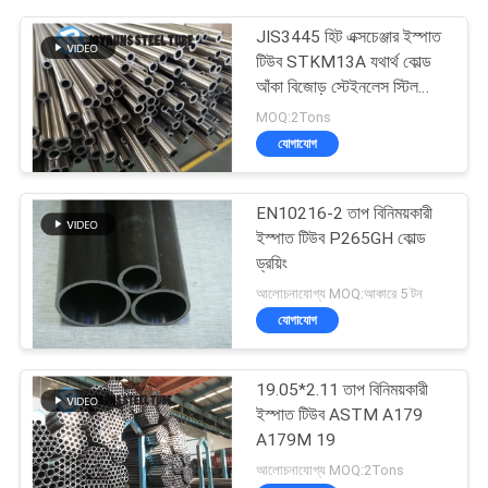
JIS3445 হিট এক্সচেঞ্জার ইস্পাত
টিউব STKM13A যথার্থ কোল্ড
আঁকা বিজোড় স্টেইনলেস স্টিল
টিউব
MOQ:2Tons
যোগাযোগ
EN10216-2 তাপ বিনিময়কারী
ইস্পাত টিউব P265GH কোল্ড
ড্রয়িং
আলোচনাযোগ্য MOQ:আকারে 5 টন
যোগাযোগ
19.05*2.11 তাপ বিনিময়কারী
ইস্পাত টিউব ASTM A179
A179M 19
আলোচনাযোগ্য MOQ:2Tons