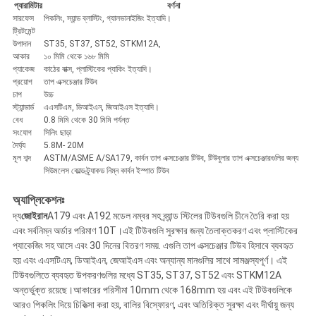
প্যারামিটার
বর্ণনা
সারফেস
পিকলিং, স্যান্ড ব্লাস্টিং, গ্যালভানাইজিং ইত্যাদি।
ট্রিটমেন্ট
উপাদান
ST35, ST37, ST52, STKM12A,
আকার
১০ মিমি থেকে ১৬৮ মিমি
প্যাকেজ
কাঠের বাক্স, প্লাস্টিকের প্যাকিং ইত্যাদি।
প্রয়োগ
তাপ এক্সচেঞ্জার টিউব
চাপ
উচ্চ
স্ট্যান্ডার্ড
এএসটিএম, ডিআইএন, জিআইএস ইত্যাদি।
বেধ
0.8 মিমি থেকে 30 মিমি পর্যন্ত
সংযোগ
সিলিং ছাড়া
দৈর্ঘ্য
5.8M- 20M
মূল শব্দ
ASTM/ASME A/SA179, কার্বন তাপ এক্সচেঞ্জার টিউব, টিউবুলার তাপ এক্সচেঞ্জারগুলির জন্য
সিউমলেস কোল্ড-ট্র্যাকড নিম্ন কার্বন ইস্পাত টিউব
অ্যাপ্লিকেশনঃ
দ্য
জোইরান
A179 এবং A192 মডেল নম্বর সহ ব্র্যান্ড স্টিলের টিউবগুলি চীনে তৈরি করা হয়
এবং সর্বনিম্ন অর্ডার পরিমাণ 10T।এই টিউবগুলি সুরক্ষার জন্য তৈলাক্তকরণ এবং প্লাস্টিকের
প্যাকেজিং সহ আসে এবং 30 দিনের বিতরণ সময়. এগুলি তাপ এক্সচেঞ্জার টিউব হিসাবে ব্যবহৃত
হয় এবং এএসটিএম, ডিআইএন, জেআইএস এবং অন্যান্য মানগুলির সাথে সামঞ্জস্যপূর্ণ। এই
টিউবগুলিতে ব্যবহৃত উপকরণগুলির মধ্যে ST35, ST37, ST52 এবং STKM12A
অন্তর্ভুক্ত রয়েছে।আকারের পরিসীমা 10mm থেকে 168mm হয় এবং এই টিউবগুলিকে
আরও পিকলিং দিয়ে চিকিত্সা করা হয়, বালির বিস্ফোরণ, এবং অতিরিক্ত সুরক্ষা এবং দীর্ঘায়ু জন্য