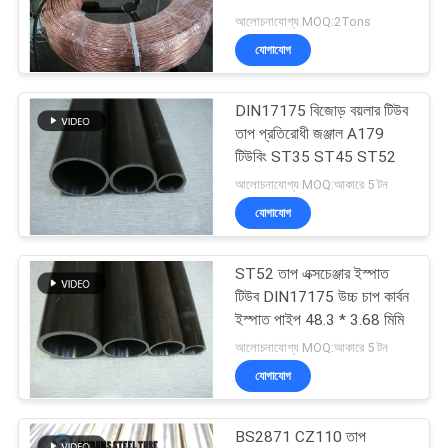
আলোচনাযোগ্য MOQ:2Tons
যোগাযোগ
16
DIN17175 বিজোড় বয়লার টিউব
অ্যালুমিনিয়াম পাইপ কয়েল
তাপ প্রতিরোধী জঞ্জাল A179
টিউবিং ST35 ST45 ST52
আলোচনাযোগ্য MOQ:আকারে 5 টন
যোগাযোগ
ST52 তাপ এক্সচেঞ্জার ইস্পাত
13
টিউব DIN17175 উচ্চ চাপ কার্বন
টাইটানিয়াম তাপ এক্সচেঞ্জার
ইস্পাত পাইপ 48.3 * 3.68 মিমি
আলোচনাযোগ্য MOQ:আকারে 5 টন
টিউব
যোগাযোগ
BS2871 CZ110 তাপ