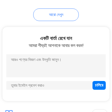
20
আরো দেখুন
স্টেইনলেস স্টিল কনডেন্সার
টিউব
একটি বার্তা রেখে যান
আমরা শীঘ্রই আপনাকে আবার কল করব!
13
একক ওয়াল স্টিল টিউব