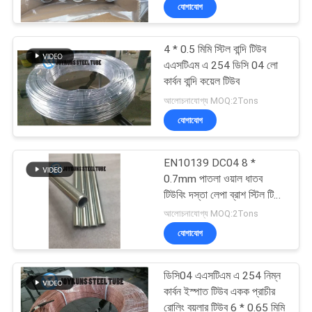
যোগাযোগ
নিয়ন্ত্রণ
4 * 0.5 মিমি স্টিল বান্দি টিউব
যোগাযোগ
22
এএসটিএম এ 254 ডিসি 04 লো
করুন
কার্বন বান্দি কয়েল টিউব
ইস্পাত বান্ধবী টিউব
আলোচনাযোগ্য MOQ:2Tons
যোগাযোগ
উদ্ধৃতির
জন্য
EN10139 DC04 8 *
আবেদন
0.7mm পাতলা ওয়াল ধাতব
টিউবিং দস্তা লেপা ব্রাশ স্টিল টিউব
16
কয়েল ডাবল ওয়াল
আলোচনাযোগ্য MOQ:2Tons
সাইটম্যাপ
যোগাযোগ
বিজোড় কপার টিউব
গোপনীয়তা
ডিসি04 এএসটিএম এ 254 নিম্ন
নীতি
কার্বন ইস্পাত টিউব একক প্রাচীর
রোলিং বয়লার টিউব 6 * 0.65 মিমি